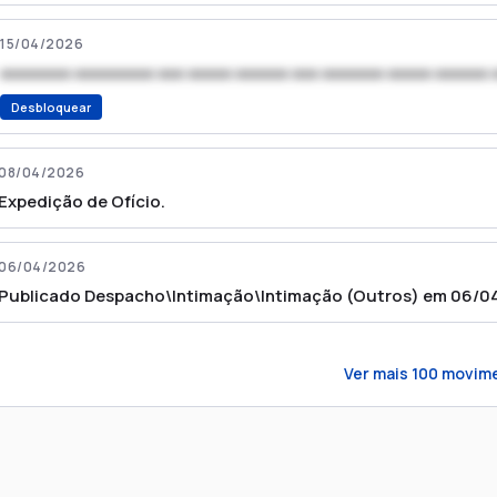
15/04/2026
xxxxxxxx xxxxxxxxx xxx xxxxx xxxxxx xxx xxxxxxx xxxxx xxxxxx 
Desbloquear
08/04/2026
Expedição de Ofício.
06/04/2026
Publicado Despacho\Intimação\Intimação (Outros) em 06/0
Ver mais
100
movim