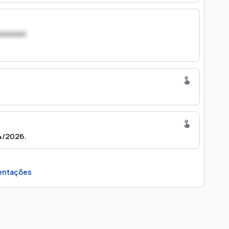
xxxxxxx
4/2026.
entações