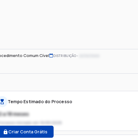
ocedimento Comum Cível
xx/xx/xxxx
DISTRIBUIÇÃO
Tempo Estimado do Processo
2 a 18 meses
rocesso iniciado em
16/05/2025
Criar Conta Grátis