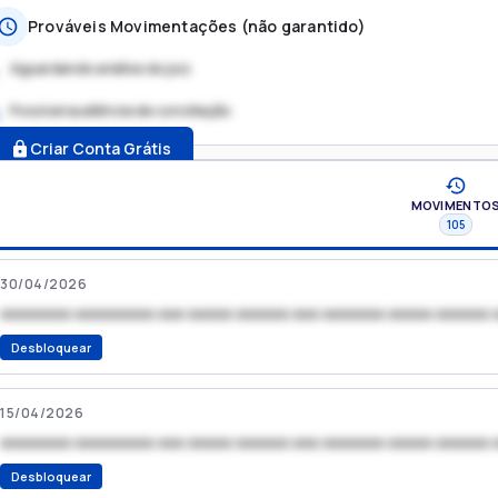
Prováveis Movimentações (não garantido)
Aguardando análise do juiz
Possível audiência de conciliação
.
Criar Conta Grátis
MOVIMENTO
105
30/04/2026
xxxxxxxx xxxxxxxxx xxx xxxxx xxxxxx xxx xxxxxxx xxxxx xxxxxx 
Desbloquear
15/04/2026
xxxxxxxx xxxxxxxxx xxx xxxxx xxxxxx xxx xxxxxxx xxxxx xxxxxx 
Desbloquear