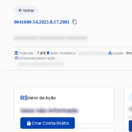
Voltar
0041680-54.2025.8.17.2001
xxxxxxxx xxxxxxxxx xxxxxxx
TJPE
xxxxxx xxxxxxxx
Pr
TRIBUNAL
VARA / COMARCA
CLASSE
ÚLTIMA MOVIMENTAÇÃO
xxxxxx xxxxxxxx xxxxxxx
R$
Valor da Ação
1
Valor não informado
P
Criar Conta Grátis