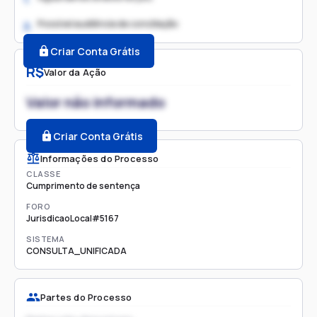
Possível audiência de conciliação
2.
Criar Conta Grátis
R$
Valor da Ação
Valor não informado
Criar Conta Grátis
Informações do Processo
CLASSE
Cumprimento de sentença
FORO
JurisdicaoLocal#5167
SISTEMA
CONSULTA_UNIFICADA
Partes do Processo