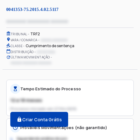
0041353-75.2015.4.02.5117
xxxxxxxx xxxxxxxxx xxxxxxx
TRF2
TRIBUNAL
xxxxxx xxxxxxxx
VARA / COMARCA
Cumprimento de sentença
CLASSE
xx/xx/xxxx
DISTRIBUIÇÃO
ÚLTIMA MOVIMENTAÇÃO
xxxxxx xxxxxxxx xxxxxxx
Tempo Estimado do Processo
12 a 18 meses
Processo iniciado em
27/04/2015
Criar Conta Grátis
Prováveis Movimentações (não garantido)
Aguardando análise do juiz
1.