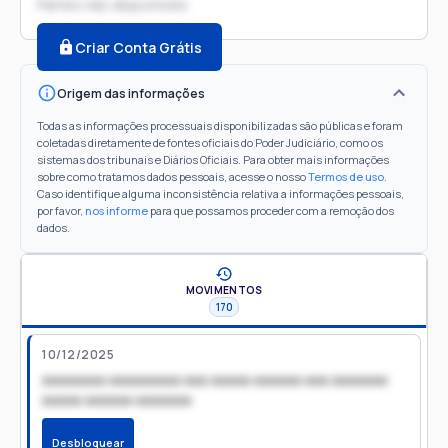
Partes não disponíveis
Criar Conta Grátis
Origem das informações
Todas as informações processuais disponibilizadas são públicas e foram
coletadas diretamente de fontes oficiais do Poder Judiciário, como os
sistemas dos tribunais e Diários Oficiais. Para obter mais informações
sobre como tratamos dados pessoais, acesse o nosso
Termos de uso
.
Caso identifique alguma inconsistência relativa a informações pessoais,
por favor,
nos informe
para que possamos proceder com a remoção dos
dados.
MOVIMENTOS
170
10/12/2025
xxxxxxxx xxxxxxxxx xxx xxxxx xxxxxx xxx xxxxxxx
xxxxx xxxxxx xxxxxxx
Desbloquear