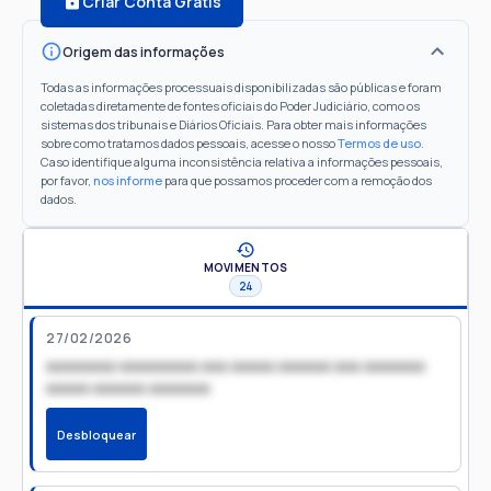
Criar Conta Grátis
Origem das informações
Todas as informações processuais disponibilizadas são públicas e foram
coletadas diretamente de fontes oficiais do Poder Judiciário, como os
sistemas dos tribunais e Diários Oficiais. Para obter mais informações
sobre como tratamos dados pessoais, acesse o nosso
Termos de uso
.
Caso identifique alguma inconsistência relativa a informações pessoais,
por favor,
nos informe
para que possamos proceder com a remoção dos
dados.
MOVIMENTOS
24
27/02/2026
xxxxxxxx xxxxxxxxx xxx xxxxx xxxxxx xxx xxxxxxx
xxxxx xxxxxx xxxxxxx
Desbloquear