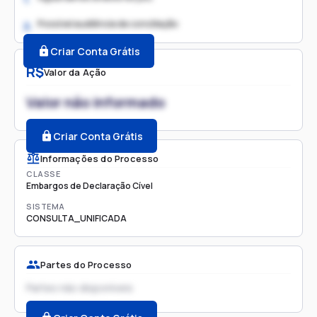
Possível audiência de conciliação
2.
Criar Conta Grátis
R$
Valor da Ação
Valor não informado
Criar Conta Grátis
Informações do Processo
CLASSE
Embargos de Declaração Cível
SISTEMA
CONSULTA_UNIFICADA
Partes do Processo
Partes não disponíveis