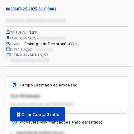
0039607-25.2025.8.16.0001
xxxxxxxx xxxxxxxxx xxxxxxx
TJPR
TRIBUNAL
xxxxxx xxxxxxxx
VARA / COMARCA
Embargos de Declaração Cível
CLASSE
xx/xx/xxxx
DISTRIBUIÇÃO
ÚLTIMA MOVIMENTAÇÃO
xxxxxx xxxxxxxx xxxxxxx
Tempo Estimado do Processo
12 a 18 meses
Processo iniciado em
30/10/2025
Criar Conta Grátis
Prováveis Movimentações (não garantido)
Aguardando análise do juiz
1.