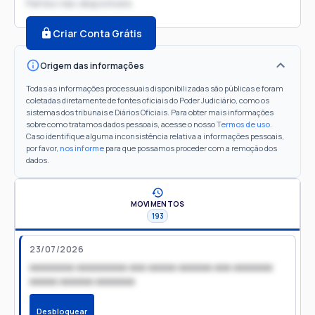
Partes não disponíveis
Criar Conta Grátis
Origem das informações
Todas as informações processuais disponibilizadas são públicas e foram
coletadas diretamente de fontes oficiais do Poder Judiciário, como os
sistemas dos tribunais e Diários Oficiais. Para obter mais informações
sobre como tratamos dados pessoais, acesse o nosso
Termos de uso
.
Caso identifique alguma inconsistência relativa a informações pessoais,
por favor,
nos informe
para que possamos proceder com a remoção dos
dados.
MOVIMENTOS
193
23/07/2026
xxxxxxxx xxxxxxxxx xxx xxxxx xxxxxx xxx xxxxxxx
xxxxx xxxxxx xxxxxxx
Desbloquear