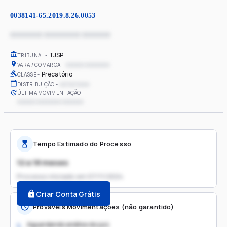
0038141-65.2019.8.26.0053
xxxxxxxx xxxxxxxxx xxxxxxx
TJSP
TRIBUNAL
xxxxxx xxxxxxxx
VARA / COMARCA
Precatório
CLASSE
xx/xx/xxxx
DISTRIBUIÇÃO
ÚLTIMA MOVIMENTAÇÃO
xxxxxx xxxxxxxx xxxxxxx
Tempo Estimado do Processo
12 a 18 meses
Processo iniciado em
07/11/2024
Criar Conta Grátis
Prováveis Movimentações (não garantido)
Aguardando análise do juiz
1.