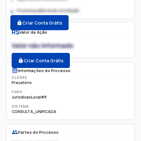
Possível audiência de conciliação
2.
Criar Conta Grátis
R$
Valor da Ação
Valor não informado
Criar Conta Grátis
Informações do Processo
CLASSE
Precatório
FORO
JurisdicaoLocal#8
SISTEMA
CONSULTA_UNIFICADA
Partes do Processo