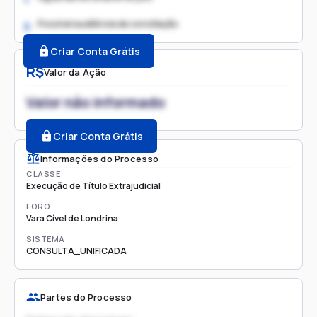
Possível audiência de conciliação
2.
Criar Conta Grátis
R$
Valor da Ação
Valor não informado
Criar Conta Grátis
Informações do Processo
CLASSE
Execução de Título Extrajudicial
FORO
Vara Cível de Londrina
SISTEMA
CONSULTA_UNIFICADA
Partes do Processo