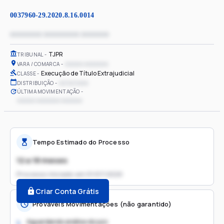
0037960-29.2020.8.16.0014
xxxxxxxx xxxxxxxxx xxxxxxx
TJPR
TRIBUNAL
xxxxxx xxxxxxxx
VARA / COMARCA
Execução de Título Extrajudicial
CLASSE
xx/xx/xxxx
DISTRIBUIÇÃO
ÚLTIMA MOVIMENTAÇÃO
xxxxxx xxxxxxxx xxxxxxx
Tempo Estimado do Processo
12 a 18 meses
Processo iniciado em
01/07/2020
Criar Conta Grátis
Prováveis Movimentações (não garantido)
Aguardando análise do juiz
1.