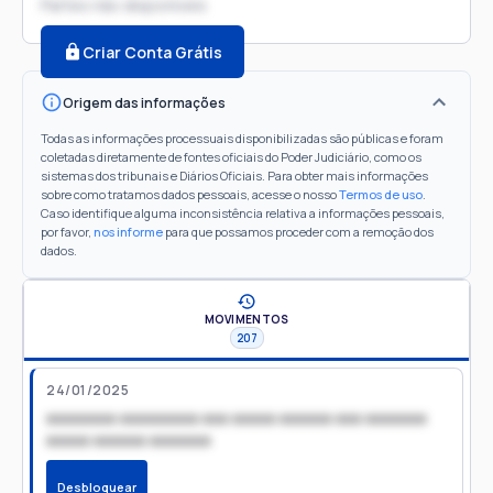
Partes não disponíveis
Criar Conta Grátis
Origem das informações
Todas as informações processuais disponibilizadas são públicas e foram
coletadas diretamente de fontes oficiais do Poder Judiciário, como os
sistemas dos tribunais e Diários Oficiais. Para obter mais informações
sobre como tratamos dados pessoais, acesse o nosso
Termos de uso
.
Caso identifique alguma inconsistência relativa a informações pessoais,
por favor,
nos informe
para que possamos proceder com a remoção dos
dados.
MOVIMENTOS
207
24/01/2025
xxxxxxxx xxxxxxxxx xxx xxxxx xxxxxx xxx xxxxxxx
xxxxx xxxxxx xxxxxxx
Desbloquear