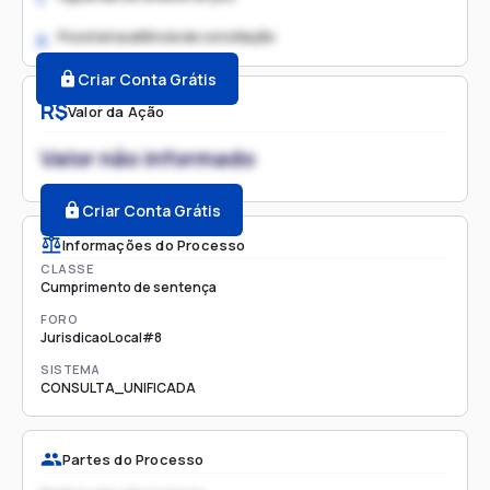
Possível audiência de conciliação
2.
Criar Conta Grátis
R$
Valor da Ação
Valor não informado
Criar Conta Grátis
Informações do Processo
CLASSE
Cumprimento de sentença
FORO
JurisdicaoLocal#8
SISTEMA
CONSULTA_UNIFICADA
Partes do Processo