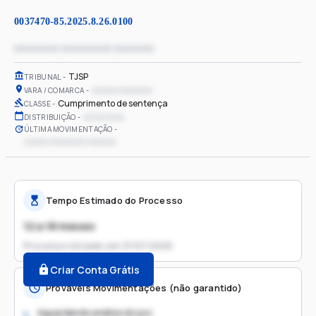
0037470-85.2025.8.26.0100
xxxxxxxx xxxxxxxxx xxxxxxx
TJSP
TRIBUNAL
xxxxxx xxxxxxxx
VARA / COMARCA
Cumprimento de sentença
CLASSE
xx/xx/xxxx
DISTRIBUIÇÃO
ÚLTIMA MOVIMENTAÇÃO
xxxxxx xxxxxxxx xxxxxxx
Tempo Estimado do Processo
12 a 18 meses
Processo iniciado em
31/07/2025
Criar Conta Grátis
Prováveis Movimentações (não garantido)
Aguardando análise do juiz
1.