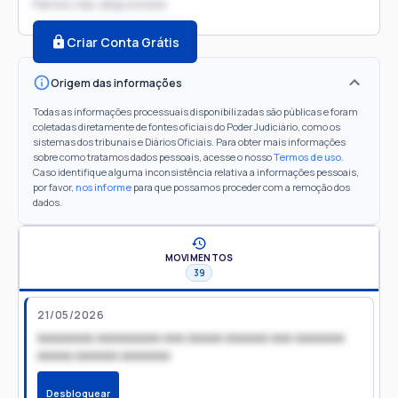
Partes não disponíveis
Criar Conta Grátis
Origem das informações
Todas as informações processuais disponibilizadas são públicas e foram
coletadas diretamente de fontes oficiais do Poder Judiciário, como os
sistemas dos tribunais e Diários Oficiais. Para obter mais informações
sobre como tratamos dados pessoais, acesse o nosso
Termos de uso
.
Caso identifique alguma inconsistência relativa a informações pessoais,
por favor,
nos informe
para que possamos proceder com a remoção dos
dados.
MOVIMENTOS
39
21/05/2026
xxxxxxxx xxxxxxxxx xxx xxxxx xxxxxx xxx xxxxxxx
xxxxx xxxxxx xxxxxxx
Desbloquear