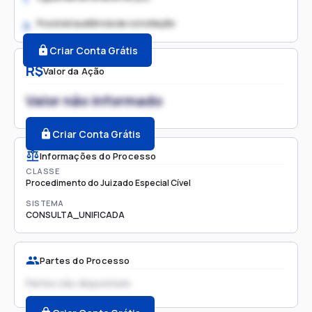
Possível audiência de conciliação
2.
Criar Conta Grátis
R$
Valor da Ação
Valor não informado
Criar Conta Grátis
Informações do Processo
CLASSE
Procedimento do Juizado Especial Cível
SISTEMA
CONSULTA_UNIFICADA
Partes do Processo
Partes não disponíveis