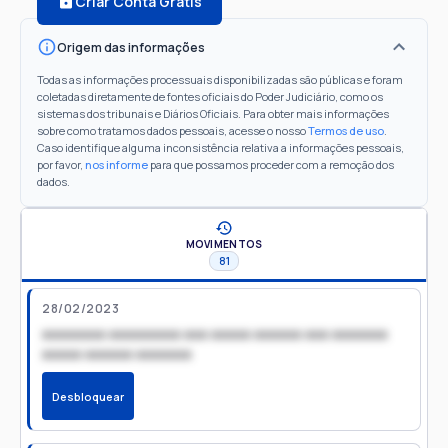
Criar Conta Grátis
Origem das informações
Todas as informações processuais disponibilizadas são públicas e foram
coletadas diretamente de fontes oficiais do Poder Judiciário, como os
sistemas dos tribunais e Diários Oficiais. Para obter mais informações
sobre como tratamos dados pessoais, acesse o nosso
Termos de uso
.
Caso identifique alguma inconsistência relativa a informações pessoais,
por favor,
nos informe
para que possamos proceder com a remoção dos
dados.
MOVIMENTOS
81
28/02/2023
xxxxxxxx xxxxxxxxx xxx xxxxx xxxxxx xxx xxxxxxx
xxxxx xxxxxx xxxxxxx
Desbloquear