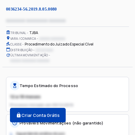
0036234-56.2019.8.05.0080
xxxxxxxx xxxxxxxxx xxxxxxx
TJBA
TRIBUNAL
xxxxxx xxxxxxxx
VARA / COMARCA
Procedimento do Juizado Especial Cível
CLASSE
xx/xx/xxxx
DISTRIBUIÇÃO
ÚLTIMA MOVIMENTAÇÃO
xxxxxx xxxxxxxx xxxxxxx
Tempo Estimado do Processo
12 a 18 meses
Processo iniciado em
09/12/2019
Criar Conta Grátis
Prováveis Movimentações (não garantido)
Aguardando análise do juiz
1.