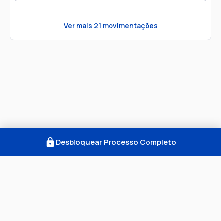
Ver mais
21
movimentações
Desbloquear Processo Completo
Como Funciona
FAQ
Notícias
Termos
Privacidade