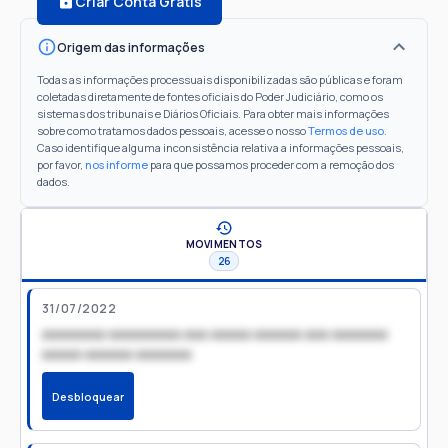
Criar Conta Grátis
Origem das informações
Todas as informações processuais disponibilizadas são públicas e foram
coletadas diretamente de fontes oficiais do Poder Judiciário, como os
sistemas dos tribunais e Diários Oficiais. Para obter mais informações
sobre como tratamos dados pessoais, acesse o nosso
Termos de uso
.
Caso identifique alguma inconsistência relativa a informações pessoais,
por favor,
nos informe
para que possamos proceder com a remoção dos
dados.
MOVIMENTOS
26
31/07/2022
xxxxxxxx xxxxxxxxx xxx xxxxx xxxxxx xxx xxxxxxx
xxxxx xxxxxx xxxxxxx
Desbloquear