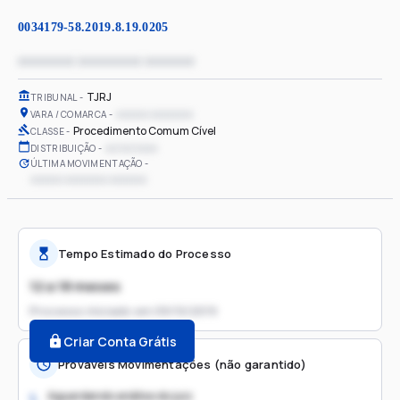
0034179-58.2019.8.19.0205
xxxxxxxx xxxxxxxxx xxxxxxx
TJRJ
TRIBUNAL
xxxxxx xxxxxxxx
VARA / COMARCA
Procedimento Comum Cível
CLASSE
xx/xx/xxxx
DISTRIBUIÇÃO
ÚLTIMA MOVIMENTAÇÃO
xxxxxx xxxxxxxx xxxxxxx
Tempo Estimado do Processo
12 a 18 meses
Processo iniciado em
09/10/2019
Criar Conta Grátis
Prováveis Movimentações (não garantido)
Aguardando análise do juiz
1.