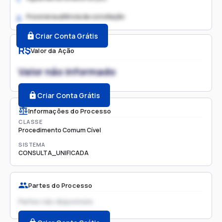
Possível audiência de conciliação
2.
Criar Conta Grátis
R$
Valor da Ação
Valor não informado
Criar Conta Grátis
Informações do Processo
CLASSE
Procedimento Comum Cível
SISTEMA
CONSULTA_UNIFICADA
Partes do Processo
Partes não disponíveis