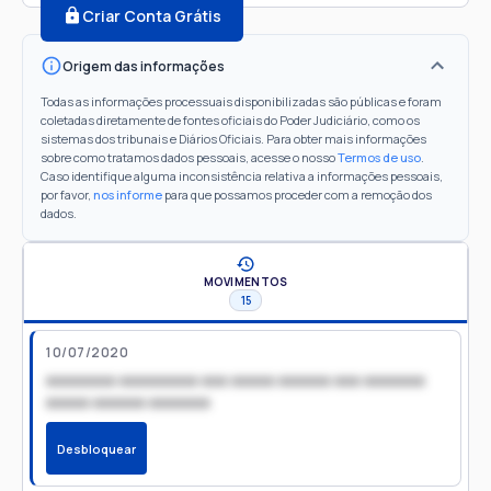
Criar Conta Grátis
Origem das informações
Todas as informações processuais disponibilizadas são públicas e foram
coletadas diretamente de fontes oficiais do Poder Judiciário, como os
sistemas dos tribunais e Diários Oficiais. Para obter mais informações
sobre como tratamos dados pessoais, acesse o nosso
Termos de uso
.
Caso identifique alguma inconsistência relativa a informações pessoais,
por favor,
nos informe
para que possamos proceder com a remoção dos
dados.
MOVIMENTOS
15
10/07/2020
xxxxxxxx xxxxxxxxx xxx xxxxx xxxxxx xxx xxxxxxx
xxxxx xxxxxx xxxxxxx
Desbloquear