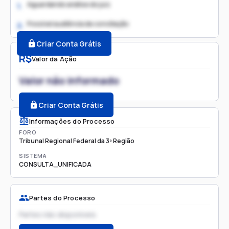
Aguardando análise do juiz
1.
Possível audiência de conciliação
2.
Criar Conta Grátis
R$
Valor da Ação
Valor não informado
Criar Conta Grátis
Informações do Processo
FORO
Tribunal Regional Federal da 3ª Região
SISTEMA
CONSULTA_UNIFICADA
Partes do Processo
Partes não disponíveis