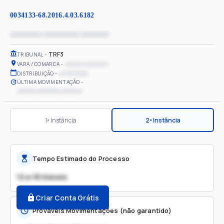
0034133-68.2016.4.03.6182
xxxxxxxx xxxxxxxxx xxxxxxx
TRF3
TRIBUNAL
xxxxxx xxxxxxxx
VARA / COMARCA
xx/xx/xxxx
DISTRIBUIÇÃO
ÚLTIMA MOVIMENTAÇÃO
xxxxxx xxxxxxxx xxxxxxx
1ª Instância
2ª Instância
Tempo Estimado do Processo
12 a 18 meses
Criar Conta Grátis
Prováveis Movimentações (não garantido)