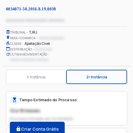
0034071-50.2016.8.19.0038
xxxxxxxx xxxxxxxxx xxxxxxx
TJRJ
TRIBUNAL
xxxxxx xxxxxxxx
VARA / COMARCA
Apelação Cível
CLASSE
xx/xx/xxxx
DISTRIBUIÇÃO
ÚLTIMA MOVIMENTAÇÃO
xxxxxx xxxxxxxx xxxxxxx
1ª Instância
2ª Instância
Tempo Estimado do Processo
12 a 18 meses
Processo iniciado em
24/10/2023
Criar Conta Grátis