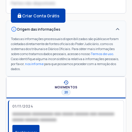
Partes não disponíveis
Criar Conta Grátis
Origem das informações
Todas as informações processuais disponibilizadas são públicas e foram
coletadas diretamente de fontes oficiais do Poder Judiciário, como os
sistemas dos tribunais e Diários Oficiais. Para obter mais informações
sobre como tratamos dados pessoais, acesse o nosso
Termos de uso
.
Caso identifique alguma inconsistência relativa a informações pessoais,
por favor,
nos informe
para que possamos proceder com a remoção dos
dados.
MOVIMENTOS
20
01/11/2024
xxxxxxxx xxxxxxxxx xxx xxxxx xxxxxx xxx xxxxxxx
xxxxx xxxxxx xxxxxxx