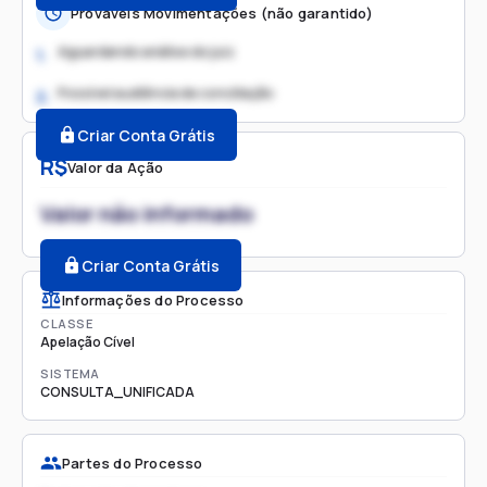
Prováveis Movimentações (não garantido)
Aguardando análise do juiz
1.
Possível audiência de conciliação
2.
Criar Conta Grátis
R$
Valor da Ação
Valor não informado
Criar Conta Grátis
Informações do Processo
CLASSE
Apelação Cível
SISTEMA
CONSULTA_UNIFICADA
Partes do Processo