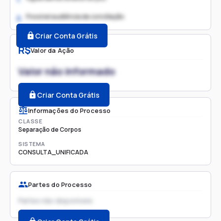
Possível audiência de conciliação
2.
Criar Conta Grátis
R$
Valor da Ação
Valor não informado
Criar Conta Grátis
Informações do Processo
CLASSE
Separação de Corpos
SISTEMA
CONSULTA_UNIFICADA
Partes do Processo
Partes não disponíveis