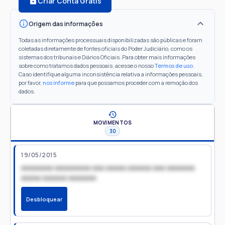
Criar Conta Grátis
Origem das informações
Todas as informações processuais disponibilizadas são públicas e foram
coletadas diretamente de fontes oficiais do Poder Judiciário, como os
sistemas dos tribunais e Diários Oficiais. Para obter mais informações
sobre como tratamos dados pessoais, acesse o nosso
Termos de uso
.
Caso identifique alguma inconsistência relativa a informações pessoais,
por favor,
nos informe
para que possamos proceder com a remoção dos
dados.
MOVIMENTOS
30
19/05/2015
xxxxxxxx xxxxxxxxx xxx xxxxx xxxxxx xxx xxxxxxx
xxxxx xxxxxx xxxxxxx
Desbloquear