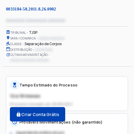
0033184-58.2011.8.26.0002
xxxxxxxx xxxxxxxxx xxxxxxx
TJSP
TRIBUNAL
xxxxxx xxxxxxxx
VARA / COMARCA
Separação de Corpos
CLASSE
xx/xx/xxxx
DISTRIBUIÇÃO
ÚLTIMA MOVIMENTAÇÃO
xxxxxx xxxxxxxx xxxxxxx
Tempo Estimado do Processo
12 a 18 meses
Processo iniciado em
20/05/2011
Criar Conta Grátis
Prováveis Movimentações (não garantido)
Aguardando análise do juiz
1.