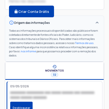
Partes não disponíveis
Criar Conta Grátis
Origem das informações
Todas as informações processuais disponibilizadas são públicas e foram
coletadas diretamente de fontes oficiais do Poder Judiciário, como os
sistemas dos tribunais e Diários Oficiais. Para obter mais informações
sobre como tratamos dados pessoais, acesse o nosso
Termos de uso
.
Caso identifique alguma inconsistência relativa a informações pessoais,
por favor,
nos informe
para que possamos proceder com a remoção dos
dados.
MOVIMENTOS
32
05/05/2026
xxxxxxxx xxxxxxxxx xxx xxxxx xxxxxx xxx xxxxxxx
xxxxx xxxxxx xxxxxxx
Desbloquear