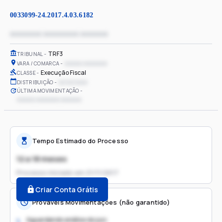
0033099-24.2017.4.03.6182
xxxxxxxx xxxxxxxxx xxxxxxx
TRF3
TRIBUNAL
xxxxxx xxxxxxxx
VARA / COMARCA
Execução Fiscal
CLASSE
xx/xx/xxxx
DISTRIBUIÇÃO
ÚLTIMA MOVIMENTAÇÃO
xxxxxx xxxxxxxx xxxxxxx
Tempo Estimado do Processo
12 a 18 meses
Processo iniciado em
21/11/2017
Criar Conta Grátis
Prováveis Movimentações (não garantido)
Aguardando análise do juiz
1.