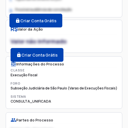
Possível audiência de conciliação
2.
Criar Conta Grátis
R$
Valor da Ação
Valor não informado
Criar Conta Grátis
Informações do Processo
CLASSE
Execução Fiscal
FORO
Subseção Judiciária de São Paulo (Varas de Execuções Fiscais)
SISTEMA
CONSULTA_UNIFICADA
Partes do Processo