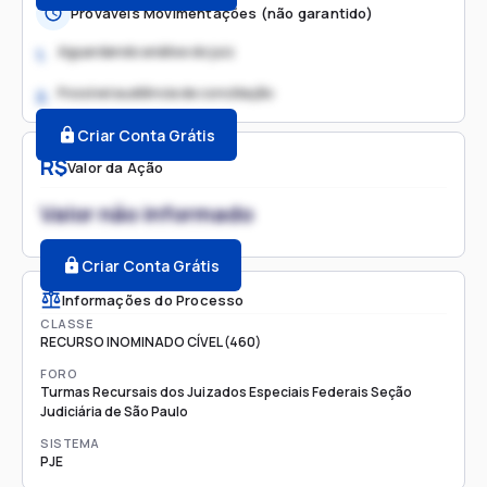
Prováveis Movimentações (não garantido)
Aguardando análise do juiz
1.
Possível audiência de conciliação
2.
Criar Conta Grátis
R$
Valor da Ação
Valor não informado
Criar Conta Grátis
Informações do Processo
CLASSE
RECURSO INOMINADO CÍVEL (460)
FORO
Turmas Recursais dos Juizados Especiais Federais Seção
Judiciária de São Paulo
SISTEMA
PJE