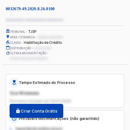
0032679-49.2020.8.26.0100
xxxxxxxx xxxxxxxxx xxxxxxx
TJSP
TRIBUNAL
xxxxxx xxxxxxxx
VARA / COMARCA
Habilitação de Crédito
CLASSE
xx/xx/xxxx
DISTRIBUIÇÃO
ÚLTIMA MOVIMENTAÇÃO
xxxxxx xxxxxxxx xxxxxxx
Tempo Estimado do Processo
12 a 18 meses
Processo iniciado em
10/07/2020
Criar Conta Grátis
Prováveis Movimentações (não garantido)
Aguardando análise do juiz
1.