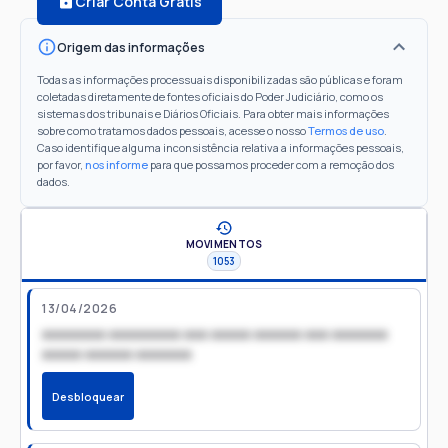
Criar Conta Grátis
Origem das informações
Todas as informações processuais disponibilizadas são públicas e foram
coletadas diretamente de fontes oficiais do Poder Judiciário, como os
sistemas dos tribunais e Diários Oficiais. Para obter mais informações
sobre como tratamos dados pessoais, acesse o nosso
Termos de uso
.
Caso identifique alguma inconsistência relativa a informações pessoais,
por favor,
nos informe
para que possamos proceder com a remoção dos
dados.
MOVIMENTOS
1053
13/04/2026
xxxxxxxx xxxxxxxxx xxx xxxxx xxxxxx xxx xxxxxxx
xxxxx xxxxxx xxxxxxx
Desbloquear