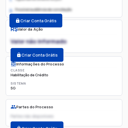
Possível audiência de conciliação
2.
Criar Conta Grátis
R$
Valor da Ação
Valor não informado
Criar Conta Grátis
Informações do Processo
CLASSE
Habilitação de Crédito
SISTEMA
SG
Partes do Processo
Partes não disponíveis