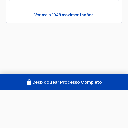
Ver mais
1048
movimentações
Desbloquear Processo Completo
Como Funciona
FAQ
Notícias
Termos
Privacidade