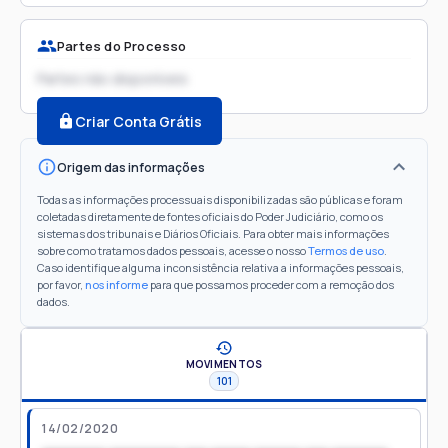
Partes do Processo
Partes não disponíveis
Criar Conta Grátis
Origem das informações
Todas as informações processuais disponibilizadas são públicas e foram
coletadas diretamente de fontes oficiais do Poder Judiciário, como os
sistemas dos tribunais e Diários Oficiais. Para obter mais informações
sobre como tratamos dados pessoais, acesse o nosso
Termos de uso
.
Caso identifique alguma inconsistência relativa a informações pessoais,
por favor,
nos informe
para que possamos proceder com a remoção dos
dados.
MOVIMENTOS
101
14/02/2020