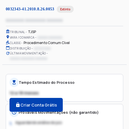
0032343-41.2010.8.26.0053
Extinto
xxxxxxxx xxxxxxxxx xxxxxxx
TJSP
TRIBUNAL
xxxxxx xxxxxxxx
VARA / COMARCA
Procedimento Comum Cível
CLASSE
xx/xx/xxxx
DISTRIBUIÇÃO
ÚLTIMA MOVIMENTAÇÃO
xxxxxx xxxxxxxx xxxxxxx
Tempo Estimado do Processo
12 a 18 meses
Criar Conta Grátis
Prováveis Movimentações (não garantido)
Aguardando análise do juiz
1.