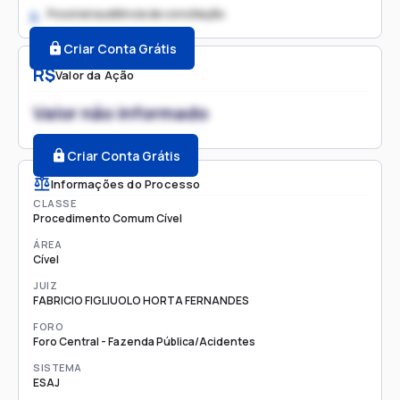
Possível audiência de conciliação
2.
Criar Conta Grátis
R$
Valor da Ação
Valor não informado
Criar Conta Grátis
Informações do Processo
CLASSE
Procedimento Comum Cível
ÁREA
Cível
JUIZ
FABRICIO FIGLIUOLO HORTA FERNANDES
FORO
Foro Central - Fazenda Pública/Acidentes
SISTEMA
ESAJ