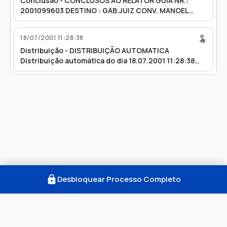
Conclusão - CONCLUSOS AO RELATOR GUIA NR.:
2001099603 DESTINO : GAB.JUIZ CONV. MANOEL
ALVARES
18/07/2001 11:28:38
Distribuição - DISTRIBUIÇÃO AUTOMATICA
Distribuição automática do dia 18.07.2001 11:28:38
PARA MANOEL ALVARES / SEGUNDA TURMA
Desbloquear Processo Completo
Como Funciona
FAQ
Notícias
Termos
Privacidade