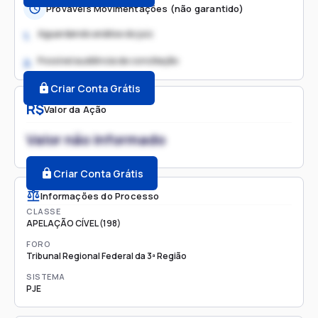
Prováveis Movimentações (não garantido)
Aguardando análise do juiz
1.
Possível audiência de conciliação
2.
Criar Conta Grátis
R$
Valor da Ação
Valor não informado
Criar Conta Grátis
Informações do Processo
CLASSE
APELAÇÃO CÍVEL (198)
FORO
Tribunal Regional Federal da 3ª Região
SISTEMA
PJE