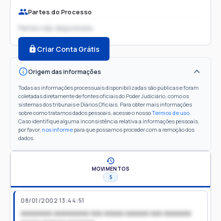
Partes do Processo
Partes não disponíveis
Criar Conta Grátis
Origem das informações
Todas as informações processuais disponibilizadas são públicas e foram
coletadas diretamente de fontes oficiais do Poder Judiciário, como os
sistemas dos tribunais e Diários Oficiais. Para obter mais informações
sobre como tratamos dados pessoais, acesse o nosso
Termos de uso
.
Caso identifique alguma inconsistência relativa a informações pessoais,
por favor,
nos informe
para que possamos proceder com a remoção dos
dados.
MOVIMENTOS
5
08/01/2002 13:44:51
xxxxxxxx xxxxxxxxx xxx xxxxx xxxxxx xxx xxxxxxx