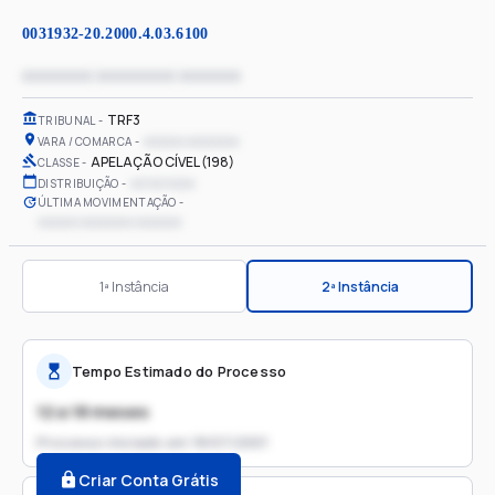
0031932-20.2000.4.03.6100
xxxxxxxx xxxxxxxxx xxxxxxx
TRF3
TRIBUNAL
xxxxxx xxxxxxxx
VARA / COMARCA
APELAÇÃO CÍVEL (198)
CLASSE
xx/xx/xxxx
DISTRIBUIÇÃO
ÚLTIMA MOVIMENTAÇÃO
xxxxxx xxxxxxxx xxxxxxx
1ª Instância
2ª Instância
Tempo Estimado do Processo
12 a 18 meses
Processo iniciado em
18/07/2001
Criar Conta Grátis