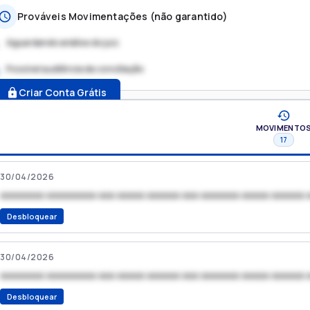
Prováveis Movimentações (não garantido)
Aguardando análise do juiz
Possível audiência de conciliação
.
Criar Conta Grátis
MOVIMENTO
17
30/04/2026
xxxxxxxx xxxxxxxxx xxx xxxxx xxxxxx xxx xxxxxxx xxxxx xxxxxx 
Desbloquear
30/04/2026
xxxxxxxx xxxxxxxxx xxx xxxxx xxxxxx xxx xxxxxxx xxxxx xxxxxx 
Desbloquear