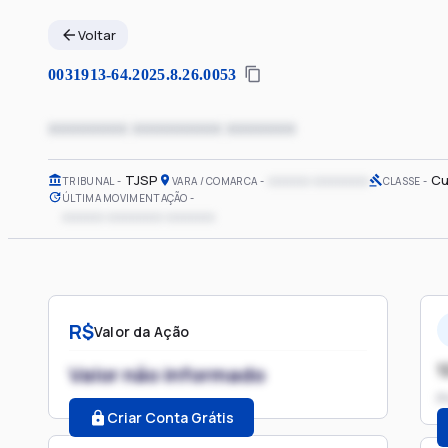
Voltar
0031913-64.2025.8.26.0053
xxxxxxxx xxxxxxxxx xxxxxxx
TJSP
xxxxxx xxxxxxxx
Cu
TRIBUNAL
VARA / COMARCA
CLASSE
ÚLTIMA MOVIMENTAÇÃO
xxxxxx xxxxxxxx xxxxxxx
R$
Valor da Ação
1
Valor não informado
P
Criar Conta Grátis