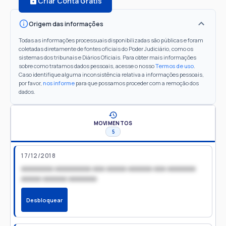
Criar Conta Grátis
Origem das informações
Todas as informações processuais disponibilizadas são públicas e foram
coletadas diretamente de fontes oficiais do Poder Judiciário, como os
sistemas dos tribunais e Diários Oficiais. Para obter mais informações
sobre como tratamos dados pessoais, acesse o nosso
Termos de uso
.
Caso identifique alguma inconsistência relativa a informações pessoais,
por favor,
nos informe
para que possamos proceder com a remoção dos
dados.
MOVIMENTOS
5
17/12/2018
xxxxxxxx xxxxxxxxx xxx xxxxx xxxxxx xxx xxxxxxx
xxxxx xxxxxx xxxxxxx
Desbloquear