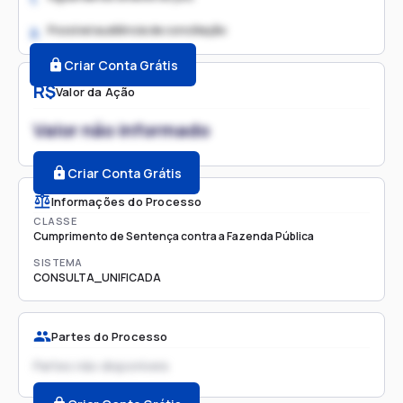
Possível audiência de conciliação
2.
Criar Conta Grátis
R$
Valor da Ação
Valor não informado
Criar Conta Grátis
Informações do Processo
CLASSE
Cumprimento de Sentença contra a Fazenda Pública
SISTEMA
CONSULTA_UNIFICADA
Partes do Processo
Partes não disponíveis