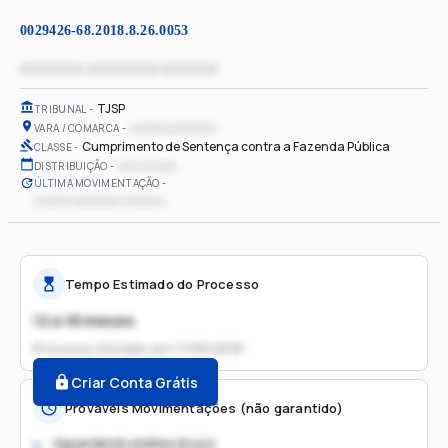
0029426-68.2018.8.26.0053
xxxxxxxx xxxxxxxxx xxxxxxx
TJSP
TRIBUNAL
xxxxxx xxxxxxxx
VARA / COMARCA
Cumprimento de Sentença contra a Fazenda Pública
CLASSE
xx/xx/xxxx
DISTRIBUIÇÃO
ÚLTIMA MOVIMENTAÇÃO
xxxxxx xxxxxxxx xxxxxxx
Tempo Estimado do Processo
12 a 18 meses
Processo iniciado em
17/09/2018
Criar Conta Grátis
Prováveis Movimentações (não garantido)
Aguardando análise do juiz
1.