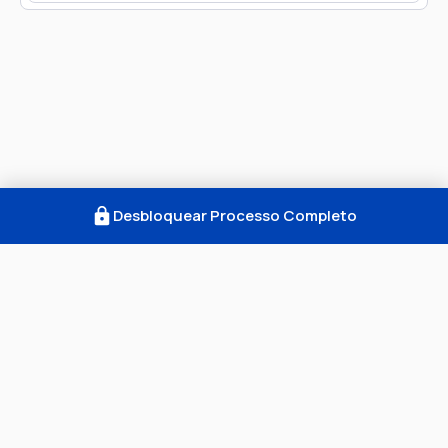
Desbloquear Processo Completo
Como Funciona
FAQ
Notícias
Termos
Privacidade
© 2026 Consultar Processos. Todos os direitos
reservados. CNPJ: 52.605.662/0001-99