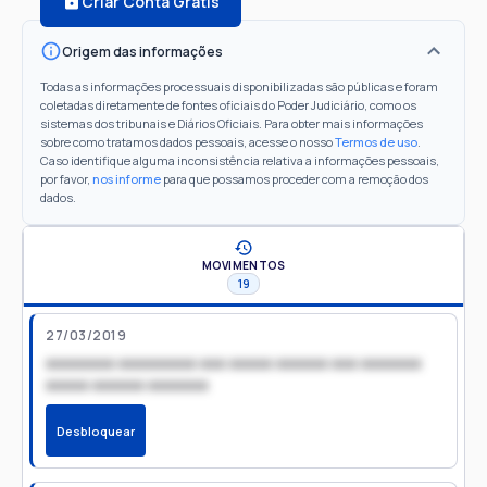
Criar Conta Grátis
Origem das informações
Todas as informações processuais disponibilizadas são públicas e foram
coletadas diretamente de fontes oficiais do Poder Judiciário, como os
sistemas dos tribunais e Diários Oficiais. Para obter mais informações
sobre como tratamos dados pessoais, acesse o nosso
Termos de uso
.
Caso identifique alguma inconsistência relativa a informações pessoais,
por favor,
nos informe
para que possamos proceder com a remoção dos
dados.
MOVIMENTOS
19
27/03/2019
xxxxxxxx xxxxxxxxx xxx xxxxx xxxxxx xxx xxxxxxx
xxxxx xxxxxx xxxxxxx
Desbloquear