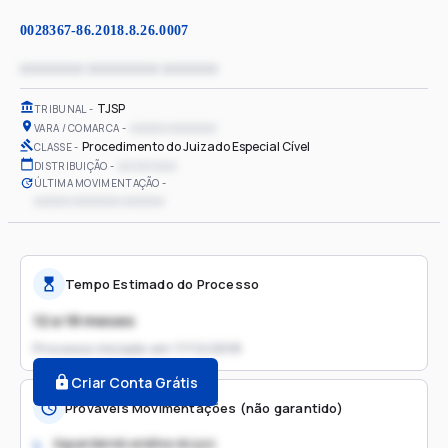
0028367-86.2018.8.26.0007
xxxxxxxx xxxxxxxxx xxxxxxx
TJSP
TRIBUNAL
xxxxxx xxxxxxxx
VARA / COMARCA
Procedimento do Juizado Especial Cível
CLASSE
xx/xx/xxxx
DISTRIBUIÇÃO
ÚLTIMA MOVIMENTAÇÃO
xxxxxx xxxxxxxx xxxxxxx
Tempo Estimado do Processo
12 a 18 meses
Processo iniciado em
17/12/2018
Criar Conta Grátis
Prováveis Movimentações (não garantido)
Aguardando análise do juiz
1.