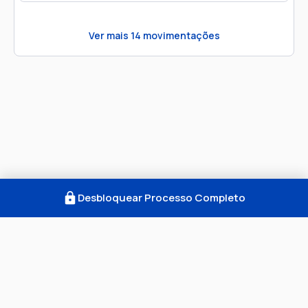
Ver mais
14
movimentações
Desbloquear Processo Completo
Como Funciona
FAQ
Notícias
Termos
Privacidade