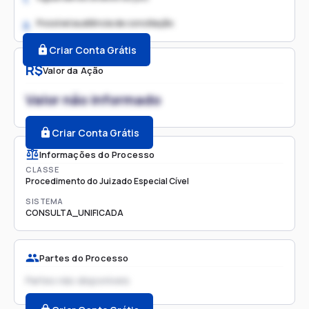
Possível audiência de conciliação
2.
Criar Conta Grátis
R$
Valor da Ação
Valor não informado
Criar Conta Grátis
Informações do Processo
CLASSE
Procedimento do Juizado Especial Cível
SISTEMA
CONSULTA_UNIFICADA
Partes do Processo
Partes não disponíveis