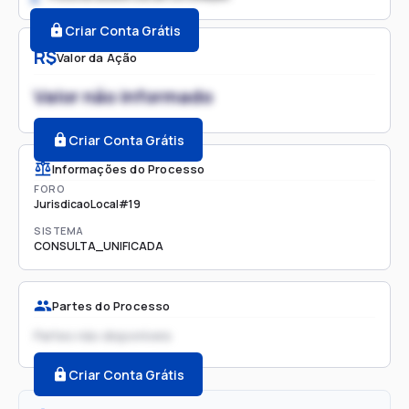
Criar Conta Grátis
R$
Valor da Ação
Valor não informado
Criar Conta Grátis
Informações do Processo
FORO
JurisdicaoLocal#19
SISTEMA
CONSULTA_UNIFICADA
Partes do Processo
Partes não disponíveis
Criar Conta Grátis