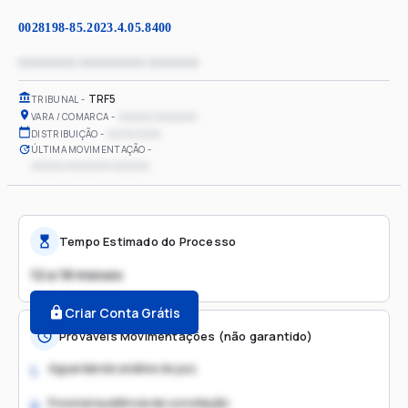
0028198-85.2023.4.05.8400
xxxxxxxx xxxxxxxxx xxxxxxx
TRF5
TRIBUNAL
xxxxxx xxxxxxxx
VARA / COMARCA
xx/xx/xxxx
DISTRIBUIÇÃO
ÚLTIMA MOVIMENTAÇÃO
xxxxxx xxxxxxxx xxxxxxx
Tempo Estimado do Processo
12 a 18 meses
Criar Conta Grátis
Prováveis Movimentações (não garantido)
Aguardando análise do juiz
1.
Possível audiência de conciliação
2.