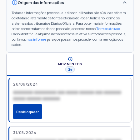
Origem das informações
Todas as informações processuais disponibilizadas são públicas e foram
coletadas diretamente de fontes oficiais do Poder Judiciário, como os
sistemas dos tribunais e Diários Oficiais. Para obter mais informações
sobre como tratamos dados pessoais, acesse o nosso
Termos de uso
.
Caso identifique alguma inconsistência relativa a informações pessoais,
por favor,
nos informe
para que possamos proceder com a remoção dos
dados.
MOVIMENTOS
24
26/06/2024
xxxxxxxx xxxxxxxxx xxx xxxxx xxxxxx xxx xxxxxxx
xxxxx xxxxxx xxxxxxx
Desbloquear
31/05/2024