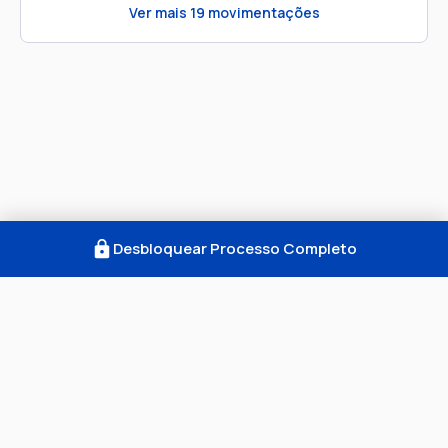
Ver mais
19
movimentações
Desbloquear Processo Completo
Como Funciona
FAQ
Notícias
Termos
Privacidade
© 2026 Consultar Processos. Todos os direitos