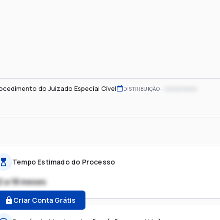
ocedimento do Juizado Especial Cível
xx/xx/xxxx
DISTRIBUIÇÃO
Tempo Estimado do Processo
2 a 18 meses
Criar Conta Grátis