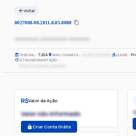
Voltar
0027008-08.2011.8.05.0080
xxxxxxxx xxxxxxxxx xxxxxxx
TJBA
xxxxxx xxxxxxxx
Pr
TRIBUNAL
VARA / COMARCA
CLASSE
ÚLTIMA MOVIMENTAÇÃO
xxxxxx xxxxxxxx xxxxxxx
R$
Valor da Ação
1
Valor não informado
Criar Conta Grátis