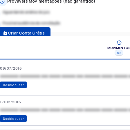
Prováveis Movimentações (não garantido)
Aguardando análise do juiz
Possível audiência de conciliação
.
Criar Conta Grátis
MOVIMENTO
62
09/07/2016
xxxxxxxx xxxxxxxxx xxx xxxxx xxxxxx xxx xxxxxxx xxxxx xxxxxx 
Desbloquear
17/02/2016
xxxxxxxx xxxxxxxxx xxx xxxxx xxxxxx xxx xxxxxxx xxxxx xxxxxx 
Desbloquear