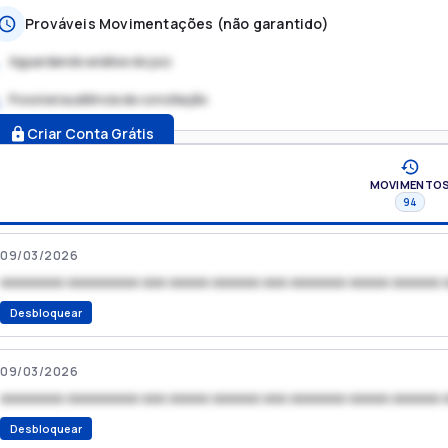
Prováveis Movimentações (não garantido)
Aguardando análise do juiz
Possível audiência de conciliação
.
Criar Conta Grátis
MOVIMENTO
94
09/03/2026
xxxxxxxx xxxxxxxxx xxx xxxxx xxxxxx xxx xxxxxxx xxxxx xxxxxx 
Desbloquear
09/03/2026
xxxxxxxx xxxxxxxxx xxx xxxxx xxxxxx xxx xxxxxxx xxxxx xxxxxx 
Desbloquear