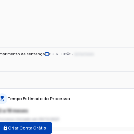
mprimento de sentença
xx/xx/xxxx
DISTRIBUIÇÃO
Tempo Estimado do Processo
2 a 18 meses
rocesso iniciado em
09/12/2021
Criar Conta Grátis