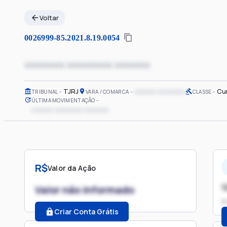
Voltar
0026999-85.2021.8.19.0054
xxxxxxxx xxxxxxxxx xxxxxxx
TJRJ
xxxxxx xxxxxxxx
Cu
TRIBUNAL
VARA / COMARCA
CLASSE
ÚLTIMA MOVIMENTAÇÃO
xxxxxx xxxxxxxx xxxxxxx
R$
Valor da Ação
1
Valor não informado
P
Criar Conta Grátis