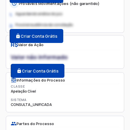
Prováveis Movimentações (não garantido)
Aguardando análise do juiz
1.
Possível audiência de conciliação
2.
Criar Conta Grátis
R$
Valor da Ação
Valor não informado
Criar Conta Grátis
Informações do Processo
CLASSE
Apelação Cível
SISTEMA
CONSULTA_UNIFICADA
Partes do Processo