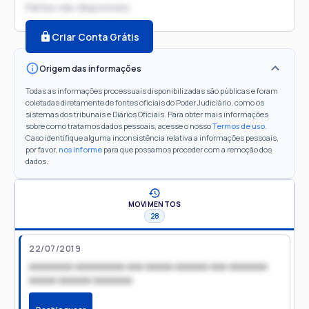
Partes não disponíveis
Criar Conta Grátis
Origem das informações
Todas as informações processuais disponibilizadas são públicas e foram
coletadas diretamente de fontes oficiais do Poder Judiciário, como os
sistemas dos tribunais e Diários Oficiais. Para obter mais informações
sobre como tratamos dados pessoais, acesse o nosso
Termos de uso
.
Caso identifique alguma inconsistência relativa a informações pessoais,
por favor,
nos informe
para que possamos proceder com a remoção dos
dados.
MOVIMENTOS
28
22/07/2019
xxxxxxxx xxxxxxxxx xxx xxxxx xxxxxx xxx xxxxxxx
xxxxx xxxxxx xxxxxxx