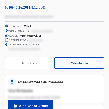
0026945-26.2014.8.12.0001
xxxxxxxx xxxxxxxxx xxxxxxx
TJMS
TRIBUNAL
xxxxxx xxxxxxxx
VARA / COMARCA
Apelação Cível
CLASSE
xx/xx/xxxx
DISTRIBUIÇÃO
ÚLTIMA MOVIMENTAÇÃO
xxxxxx xxxxxxxx xxxxxxx
1ª Instância
2ª Instância
Tempo Estimado do Processo
12 a 18 meses
Processo iniciado em
23/07/2018
Criar Conta Grátis