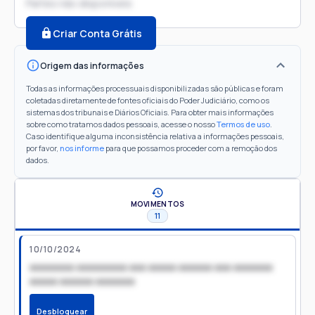
Partes não disponíveis
Criar Conta Grátis
Origem das informações
Todas as informações processuais disponibilizadas são públicas e foram
coletadas diretamente de fontes oficiais do Poder Judiciário, como os
sistemas dos tribunais e Diários Oficiais. Para obter mais informações
sobre como tratamos dados pessoais, acesse o nosso
Termos de uso
.
Caso identifique alguma inconsistência relativa a informações pessoais,
por favor,
nos informe
para que possamos proceder com a remoção dos
dados.
MOVIMENTOS
11
10/10/2024
xxxxxxxx xxxxxxxxx xxx xxxxx xxxxxx xxx xxxxxxx
xxxxx xxxxxx xxxxxxx
Desbloquear