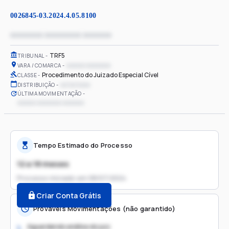
0026845-03.2024.4.05.8100
xxxxxxxx xxxxxxxxx xxxxxxx
TRF5
TRIBUNAL
xxxxxx xxxxxxxx
VARA / COMARCA
Procedimento do Juizado Especial Cível
CLASSE
xx/xx/xxxx
DISTRIBUIÇÃO
ÚLTIMA MOVIMENTAÇÃO
xxxxxx xxxxxxxx xxxxxxx
Tempo Estimado do Processo
12 a 18 meses
Processo iniciado em
08/07/2024
Criar Conta Grátis
Prováveis Movimentações (não garantido)
Aguardando análise do juiz
1.