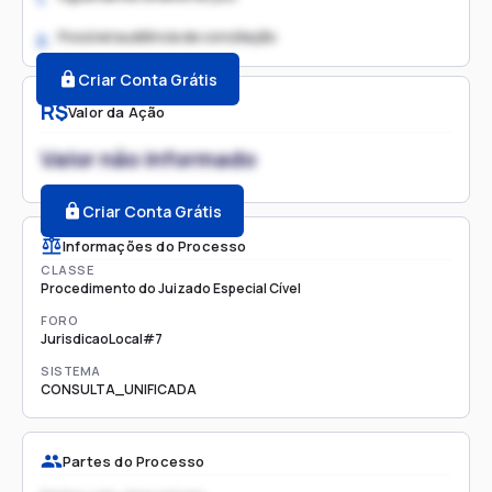
Possível audiência de conciliação
2.
Criar Conta Grátis
R$
Valor da Ação
Valor não informado
Criar Conta Grátis
Informações do Processo
CLASSE
Procedimento do Juizado Especial Cível
FORO
JurisdicaoLocal#7
SISTEMA
CONSULTA_UNIFICADA
Partes do Processo