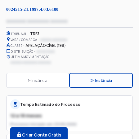
0024515-21.1997.4.03.6100
xxxxxxxx xxxxxxxxx xxxxxxx
TRF3
TRIBUNAL
xxxxxx xxxxxxxx
VARA / COMARCA
APELAÇÃO CÍVEL (198)
CLASSE
xx/xx/xxxx
DISTRIBUIÇÃO
ÚLTIMA MOVIMENTAÇÃO
xxxxxx xxxxxxxx xxxxxxx
1ª Instância
2ª Instância
Tempo Estimado do Processo
12 a 18 meses
Processo iniciado em
23/05/2000
Criar Conta Grátis