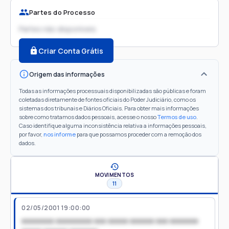
Partes do Processo
Partes não disponíveis
Criar Conta Grátis
Origem das informações
Todas as informações processuais disponibilizadas são públicas e foram
coletadas diretamente de fontes oficiais do Poder Judiciário, como os
sistemas dos tribunais e Diários Oficiais. Para obter mais informações
sobre como tratamos dados pessoais, acesse o nosso
Termos de uso
.
Caso identifique alguma inconsistência relativa a informações pessoais,
por favor,
nos informe
para que possamos proceder com a remoção dos
dados.
MOVIMENTOS
11
02/05/2001 19:00:00
xxxxxxxx xxxxxxxxx xxx xxxxx xxxxxx xxx xxxxxxx