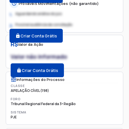
Prováveis Movimentações (não garantido)
Aguardando análise do juiz
1.
Possível audiência de conciliação
2.
Criar Conta Grátis
R$
Valor da Ação
Valor não informado
Criar Conta Grátis
Informações do Processo
CLASSE
APELAÇÃO CÍVEL (198)
FORO
Tribunal Regional Federal da 3ª Região
SISTEMA
PJE