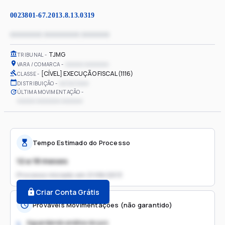
0023801-67.2013.8.13.0319
xxxxxxxx xxxxxxxxx xxxxxxx
TJMG
TRIBUNAL
xxxxxx xxxxxxxx
VARA / COMARCA
[CÍVEL] EXECUÇÃO FISCAL (1116)
CLASSE
xx/xx/xxxx
DISTRIBUIÇÃO
ÚLTIMA MOVIMENTAÇÃO
xxxxxx xxxxxxxx xxxxxxx
Tempo Estimado do Processo
12 a 18 meses
Processo iniciado em
21/06/2013
Criar Conta Grátis
Prováveis Movimentações (não garantido)
Aguardando análise do juiz
1.