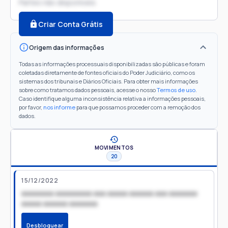
Partes não disponíveis
Criar Conta Grátis
Origem das informações
Todas as informações processuais disponibilizadas são públicas e foram
coletadas diretamente de fontes oficiais do Poder Judiciário, como os
sistemas dos tribunais e Diários Oficiais. Para obter mais informações
sobre como tratamos dados pessoais, acesse o nosso
Termos de uso
.
Caso identifique alguma inconsistência relativa a informações pessoais,
por favor,
nos informe
para que possamos proceder com a remoção dos
dados.
MOVIMENTOS
20
15/12/2022
xxxxxxxx xxxxxxxxx xxx xxxxx xxxxxx xxx xxxxxxx
xxxxx xxxxxx xxxxxxx
Desbloquear