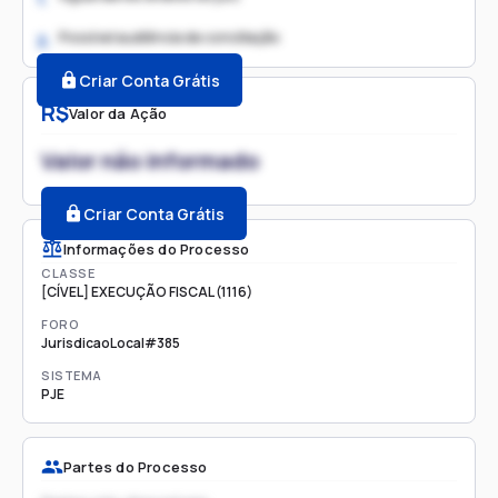
Possível audiência de conciliação
2.
Criar Conta Grátis
R$
Valor da Ação
Valor não informado
Criar Conta Grátis
Informações do Processo
CLASSE
[CÍVEL] EXECUÇÃO FISCAL (1116)
FORO
JurisdicaoLocal#385
SISTEMA
PJE
Partes do Processo