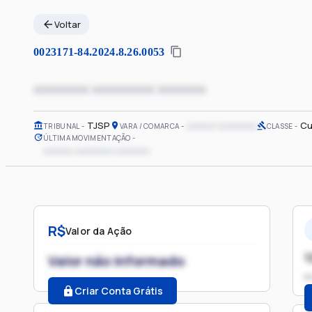
Voltar
0023171-84.2024.8.26.0053
xxxxxxxx xxxxxxxxx xxxxxxx
TJSP
xxxxxx xxxxxxxx
Cu
TRIBUNAL
VARA / COMARCA
CLASSE
ÚLTIMA MOVIMENTAÇÃO
xxxxxx xxxxxxxx xxxxxxx
R$
Valor da Ação
1
Valor não informado
P
Criar Conta Grátis