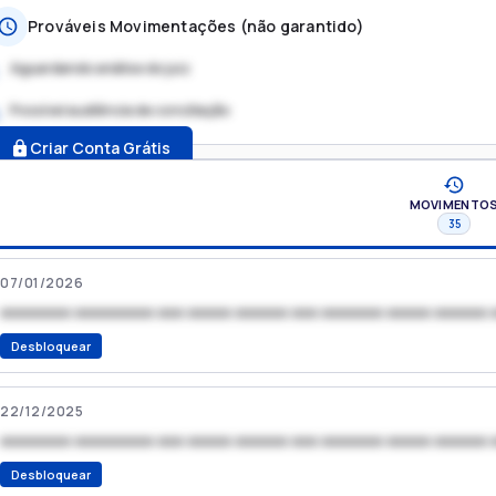
Prováveis Movimentações (não garantido)
Aguardando análise do juiz
Possível audiência de conciliação
.
Criar Conta Grátis
MOVIMENTO
35
07/01/2026
xxxxxxxx xxxxxxxxx xxx xxxxx xxxxxx xxx xxxxxxx xxxxx xxxxxx 
Desbloquear
22/12/2025
xxxxxxxx xxxxxxxxx xxx xxxxx xxxxxx xxx xxxxxxx xxxxx xxxxxx 
Desbloquear