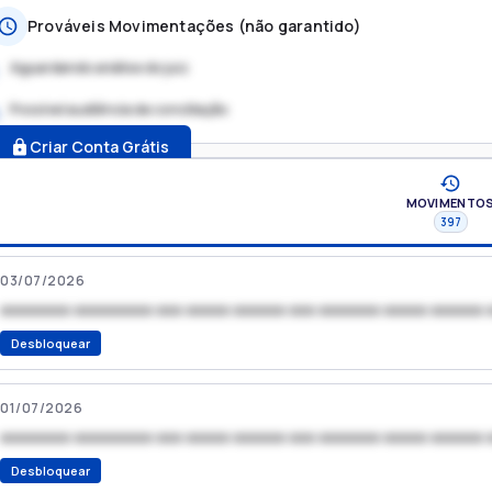
Prováveis Movimentações (não garantido)
Aguardando análise do juiz
Possível audiência de conciliação
.
Criar Conta Grátis
MOVIMENTO
397
03/07/2026
xxxxxxxx xxxxxxxxx xxx xxxxx xxxxxx xxx xxxxxxx xxxxx xxxxxx 
Desbloquear
01/07/2026
xxxxxxxx xxxxxxxxx xxx xxxxx xxxxxx xxx xxxxxxx xxxxx xxxxxx 
Desbloquear