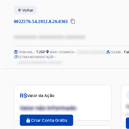
Voltar
0022576-54.2012.8.26.0361
xxxxxxxx xxxxxxxxx xxxxxxx
TJSP
xxxxxx xxxxxxxx
Fa
TRIBUNAL
VARA / COMARCA
CLASSE
ÚLTIMA MOVIMENTAÇÃO
xxxxxx xxxxxxxx xxxxxxx
R$
Valor da Ação
1
Valor não informado
P
Criar Conta Grátis