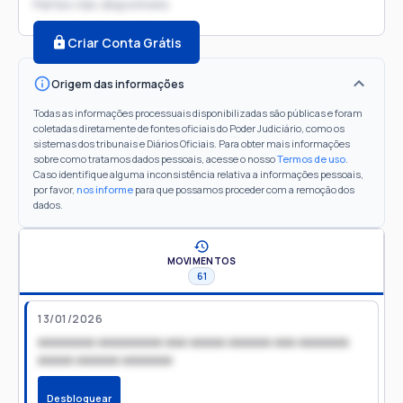
Partes não disponíveis
Criar Conta Grátis
Origem das informações
Todas as informações processuais disponibilizadas são públicas e foram
coletadas diretamente de fontes oficiais do Poder Judiciário, como os
sistemas dos tribunais e Diários Oficiais. Para obter mais informações
sobre como tratamos dados pessoais, acesse o nosso
Termos de uso
.
Caso identifique alguma inconsistência relativa a informações pessoais,
por favor,
nos informe
para que possamos proceder com a remoção dos
dados.
MOVIMENTOS
61
13/01/2026
xxxxxxxx xxxxxxxxx xxx xxxxx xxxxxx xxx xxxxxxx
xxxxx xxxxxx xxxxxxx
Desbloquear