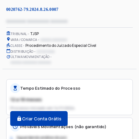
0020762-79.2024.8.26.0007
xxxxxxxx xxxxxxxxx xxxxxxx
TJSP
TRIBUNAL
xxxxxx xxxxxxxx
VARA / COMARCA
Procedimento do Juizado Especial Cível
CLASSE
xx/xx/xxxx
DISTRIBUIÇÃO
ÚLTIMA MOVIMENTAÇÃO
xxxxxx xxxxxxxx xxxxxxx
Tempo Estimado do Processo
12 a 18 meses
Processo iniciado em
14/11/2024
Criar Conta Grátis
Prováveis Movimentações (não garantido)
Aguardando análise do juiz
1.