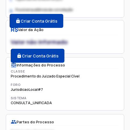
Possível audiência de conciliação
2.
Criar Conta Grátis
R$
Valor da Ação
Valor não informado
Criar Conta Grátis
Informações do Processo
CLASSE
Procedimento do Juizado Especial Cível
FORO
JurisdicaoLocal#7
SISTEMA
CONSULTA_UNIFICADA
Partes do Processo