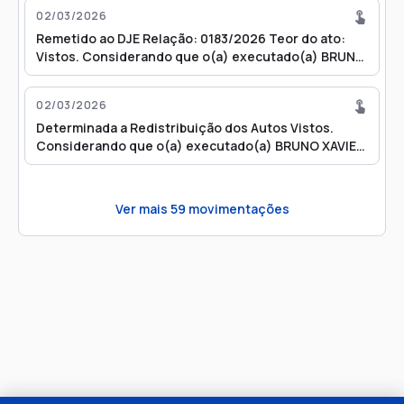
02/03/2026
Remetido ao DJE Relação: 0183/2026 Teor do ato:
Vistos. Considerando que o(a) executado(a) BRUNO
XAVIER DA SILVA foi colocado em meio solto, cessa, a
partir da decisão concessiva, a competência deste
02/03/2026
juízo para a apreciação de quaisquer outros
Determinada a Redistribuição dos Autos Vistos.
incidentes. Assim, determino a redistribuição do
Considerando que o(a) executado(a) BRUNO XAVIER
PEC-Principal 0020518-48.2024.8.26.0041 e seus
DA SILVA foi colocado em meio solto, cessa, a partir
dependentes, se houver, para o Juízo das Execuções
da decisão concessiva, a competência deste juízo
Criminais da Comarca de SÃO PAULO-SP (4ª VEC),
para a apreciação de quaisquer outros incidentes.
competente para prosseguir na fiscalização da
Ver mais
59
movimentações
Assim, determino a redistribuição do PEC-Principal
benesse, nos termos do Comunicado CG nº
0020518-48.2024.8.26.0041 e seus dependentes, se
411/2022. Advogados(s): Fábio Lourenço da Piedade
houver, para o Juízo das Execuções Criminais da
(OAB 153643/SP)
Comarca de SÃO PAULO-SP (4ª VEC), competente
para prosseguir na fiscalização da benesse, nos
termos do Comunicado CG nº 411/2022.