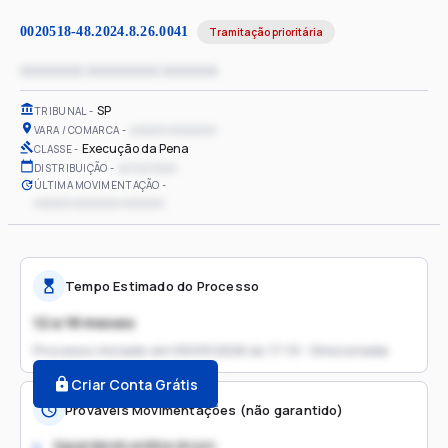
0020518-48.2024.8.26.0041
Tramitação prioritária
xxxxxxxx xxxxxxxxx xxxxxxx
SP
TRIBUNAL
xxxxxx xxxxxxxx
VARA / COMARCA
Execução da Pena
CLASSE
xx/xx/xxxx
DISTRIBUIÇÃO
ÚLTIMA MOVIMENTAÇÃO
xxxxxx xxxxxxxx xxxxxxx
Tempo Estimado do Processo
12 a 18 meses
Processo iniciado em
09/03/2026 às 17:10 - Direcionada
Criar Conta Grátis
Prováveis Movimentações (não garantido)
Aguardando análise do juiz