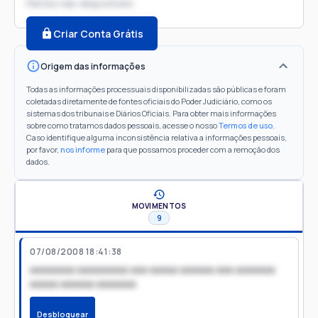
Partes não disponíveis
Criar Conta Grátis
Origem das informações
Todas as informações processuais disponibilizadas são públicas e foram
coletadas diretamente de fontes oficiais do Poder Judiciário, como os
sistemas dos tribunais e Diários Oficiais. Para obter mais informações
sobre como tratamos dados pessoais, acesse o nosso
Termos de uso
.
Caso identifique alguma inconsistência relativa a informações pessoais,
por favor,
nos informe
para que possamos proceder com a remoção dos
dados.
MOVIMENTOS
9
07/08/2008 18:41:38
xxxxxxxx xxxxxxxxx xxx xxxxx xxxxxx xxx xxxxxxx
xxxxx xxxxxx xxxxxxx
Desbloquear