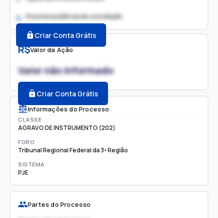
Possível audiência de conciliação
2.
Criar Conta Grátis
R$
Valor da Ação
Valor não informado
Criar Conta Grátis
Informações do Processo
CLASSE
AGRAVO DE INSTRUMENTO (202)
FORO
Tribunal Regional Federal da 3ª Região
SISTEMA
PJE
Partes do Processo