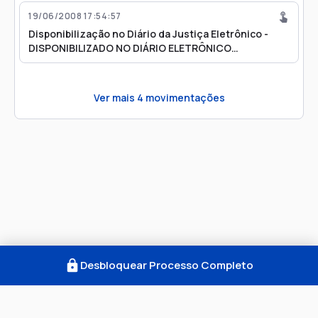
19/06/2008 17:54:57
Disponibilização no Diário da Justiça Eletrônico -
DISPONIBILIZADO NO DIÁRIO ELETRÔNICO
DECISÃO/DESPACHO EM 19/06/2008 - BLOCO 32
Ver mais
4
movimentações
Desbloquear Processo Completo
Como Funciona
FAQ
Notícias
Termos
Privacidade