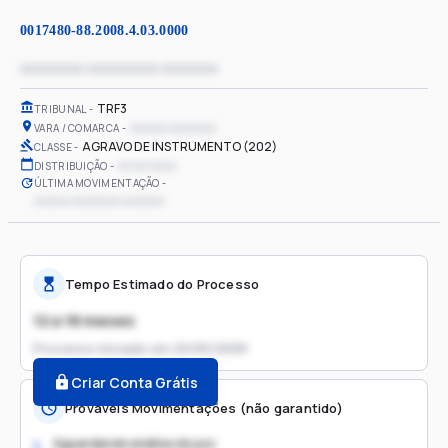
0017480-88.2008.4.03.0000
xxxxxxxx xxxxxxxxx xxxxxxx
TRF3
TRIBUNAL
xxxxxx xxxxxxxx
VARA / COMARCA
AGRAVO DE INSTRUMENTO (202)
CLASSE
xx/xx/xxxx
DISTRIBUIÇÃO
ÚLTIMA MOVIMENTAÇÃO
xxxxxx xxxxxxxx xxxxxxx
Tempo Estimado do Processo
12 a 18 meses
Processo iniciado em
20/05/2008
Criar Conta Grátis
Prováveis Movimentações (não garantido)
Aguardando análise do juiz
1.