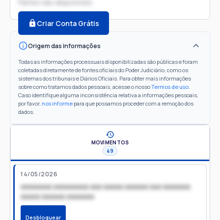
Partes não disponíveis
Criar Conta Grátis
Origem das informações
Todas as informações processuais disponibilizadas são públicas e foram
coletadas diretamente de fontes oficiais do Poder Judiciário, como os
sistemas dos tribunais e Diários Oficiais. Para obter mais informações
sobre como tratamos dados pessoais, acesse o nosso
Termos de uso
.
Caso identifique alguma inconsistência relativa a informações pessoais,
por favor,
nos informe
para que possamos proceder com a remoção dos
dados.
MOVIMENTOS
49
14/05/2026
xxxxxxxx xxxxxxxxx xxx xxxxx xxxxxx xxx xxxxxxx
xxxxx xxxxxx xxxxxxx
Desbloquear