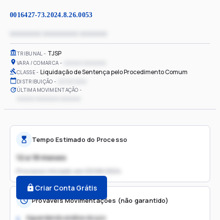
0016427-73.2024.8.26.0053
xxxxxxxx xxxxxxxxx xxxxxxx
TJSP
TRIBUNAL
xxxxxx xxxxxxxx
VARA / COMARCA
Liquidação de Sentença pelo Procedimento Comum
CLASSE
xx/xx/xxxx
DISTRIBUIÇÃO
ÚLTIMA MOVIMENTAÇÃO
xxxxxx xxxxxxxx xxxxxxx
Tempo Estimado do Processo
12 a 18 meses
Processo iniciado em
03/06/2024
Criar Conta Grátis
Prováveis Movimentações (não garantido)
Aguardando análise do juiz
1.