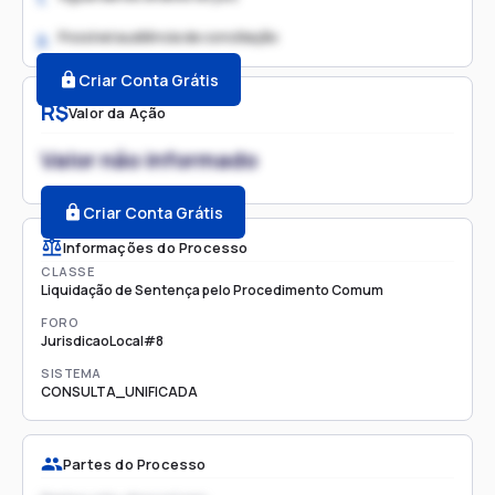
Possível audiência de conciliação
2.
Criar Conta Grátis
R$
Valor da Ação
Valor não informado
Criar Conta Grátis
Informações do Processo
CLASSE
Liquidação de Sentença pelo Procedimento Comum
FORO
JurisdicaoLocal#8
SISTEMA
CONSULTA_UNIFICADA
Partes do Processo