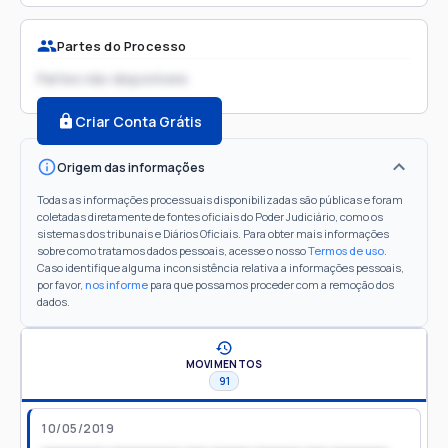
Partes do Processo
Partes não disponíveis
Criar Conta Grátis
Origem das informações
Todas as informações processuais disponibilizadas são públicas e foram
coletadas diretamente de fontes oficiais do Poder Judiciário, como os
sistemas dos tribunais e Diários Oficiais. Para obter mais informações
sobre como tratamos dados pessoais, acesse o nosso
Termos de uso
.
Caso identifique alguma inconsistência relativa a informações pessoais,
por favor,
nos informe
para que possamos proceder com a remoção dos
dados.
MOVIMENTOS
91
10/05/2019