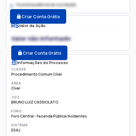
Possível audiência de conciliação
2.
Criar Conta Grátis
R$
Valor da Ação
Valor não informado
Criar Conta Grátis
Informações do Processo
CLASSE
Procedimento Comum Cível
ÁREA
Cível
JUIZ
BRUNO LUIZ CASSIOLATO
FORO
Foro Central - Fazenda Pública/Acidentes
SISTEMA
ESAJ