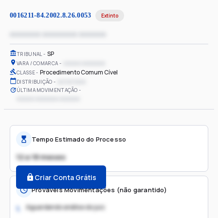
0016211-84.2002.8.26.0053
Extinto
xxxxxxxx xxxxxxxxx xxxxxxx
SP
TRIBUNAL
xxxxxx xxxxxxxx
VARA / COMARCA
Procedimento Comum Cível
CLASSE
xx/xx/xxxx
DISTRIBUIÇÃO
ÚLTIMA MOVIMENTAÇÃO
xxxxxx xxxxxxxx xxxxxxx
Tempo Estimado do Processo
12 a 18 meses
Criar Conta Grátis
Prováveis Movimentações (não garantido)
Aguardando análise do juiz
1.