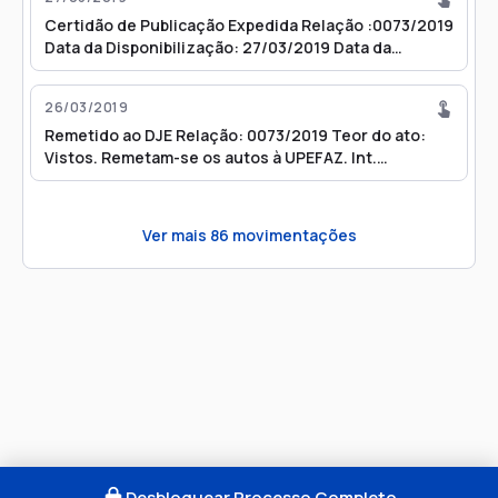
Certidão de Publicação Expedida Relação :0073/2019
Data da Disponibilização: 27/03/2019 Data da
Publicação: 28/03/2019 Número do Diário: 2776
Página: 1763/1767
26/03/2019
Remetido ao DJE Relação: 0073/2019 Teor do ato:
Vistos. Remetam-se os autos à UPEFAZ. Int.
Advogados(s): Maria Luciana de Oliveira Facchina
Podval (OAB 103317/SP), Karla Viviane Loureiro Tozim
Spinardi (OAB 251616/SP), CIDINEY CASTILHO BUENO
Ver mais
86
movimentações
(OAB 139520/SP), JOSE CARLOS NOVAIS JUNIOR (OAB
256036/SP), RAFAEL AUGUSTO FREIRE FRANCO (OAB
200273/SP), Claudio Porpino Cabral de Melo (OAB
335557/SP)
Desbloquear Processo Completo