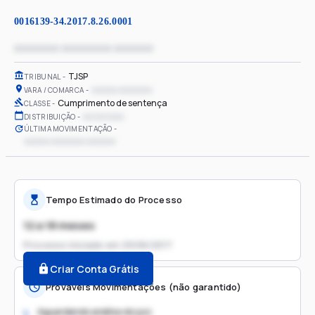
0016139-34.2017.8.26.0001
xxxxxxxx xxxxxxxxx xxxxxxx
TJSP
TRIBUNAL
xxxxxx xxxxxxxx
VARA / COMARCA
Cumprimento de sentença
CLASSE
xx/xx/xxxx
DISTRIBUIÇÃO
ÚLTIMA MOVIMENTAÇÃO
xxxxxx xxxxxxxx xxxxxxx
Tempo Estimado do Processo
12 a 18 meses
Processo iniciado em
29/06/2017
Criar Conta Grátis
Prováveis Movimentações (não garantido)
Aguardando análise do juiz
1.