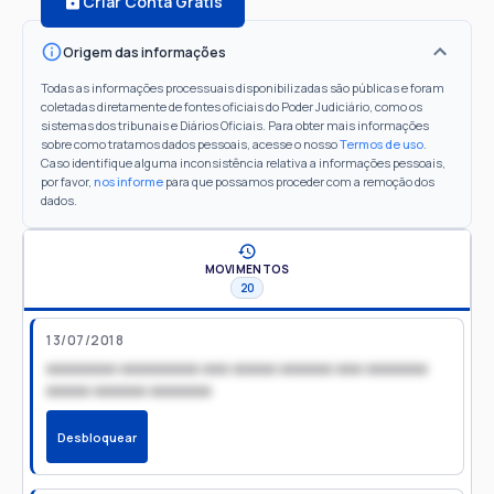
Criar Conta Grátis
Origem das informações
Todas as informações processuais disponibilizadas são públicas e foram
coletadas diretamente de fontes oficiais do Poder Judiciário, como os
sistemas dos tribunais e Diários Oficiais. Para obter mais informações
sobre como tratamos dados pessoais, acesse o nosso
Termos de uso
.
Caso identifique alguma inconsistência relativa a informações pessoais,
por favor,
nos informe
para que possamos proceder com a remoção dos
dados.
MOVIMENTOS
20
13/07/2018
xxxxxxxx xxxxxxxxx xxx xxxxx xxxxxx xxx xxxxxxx
xxxxx xxxxxx xxxxxxx
Desbloquear