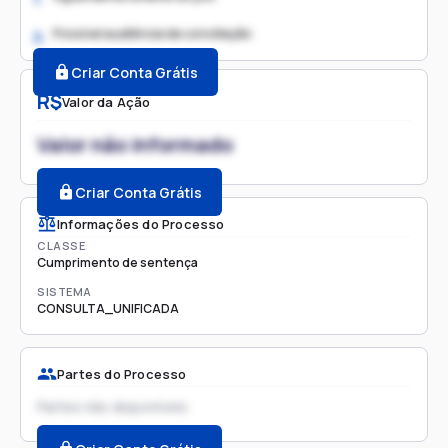
Possível audiência de conciliação
2.
Criar Conta Grátis
R$
Valor da Ação
Valor não informado
Criar Conta Grátis
Informações do Processo
CLASSE
Cumprimento de sentença
SISTEMA
CONSULTA_UNIFICADA
Partes do Processo
Partes não disponíveis