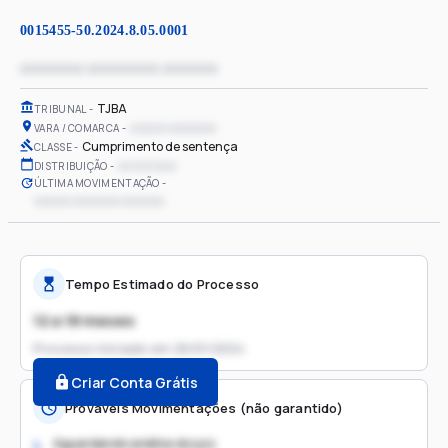
0015455-50.2024.8.05.0001
xxxxxxxx xxxxxxxxx xxxxxxx
TJBA
TRIBUNAL
xxxxxx xxxxxxxx
VARA / COMARCA
Cumprimento de sentença
CLASSE
xx/xx/xxxx
DISTRIBUIÇÃO
ÚLTIMA MOVIMENTAÇÃO
xxxxxx xxxxxxxx xxxxxxx
Tempo Estimado do Processo
12 a 18 meses
Processo iniciado em
26/01/2024
Criar Conta Grátis
Prováveis Movimentações (não garantido)
Aguardando análise do juiz
1.