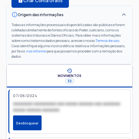
Criar Conta Grátis
Origem das informações
Todas as informações processuais disponibilizadas são públicas e foram
coletadas diretamente de fontes oficiais do Poder Judiciário, como os
sistemas dos tribunais e Diários Oficiais. Para obter mais informações
sobre como tratamos dados pessoais, acesse o nosso
Termos de uso
.
Caso identifique alguma inconsistência relativa a informações pessoais,
por favor,
nos informe
para que possamos proceder com a remoção dos
dados.
MOVIMENTOS
32
07/06/2024
xxxxxxxx xxxxxxxxx xxx xxxxx xxxxxx xxx xxxxxxx
xxxxx xxxxxx xxxxxxx
Desbloquear