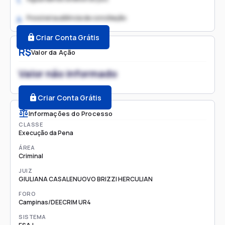
1.
Possível audiência de conciliação
2.
Criar Conta Grátis
R$
Valor da Ação
Valor não informado
Criar Conta Grátis
Informações do Processo
CLASSE
Execução da Pena
ÁREA
Criminal
JUIZ
GIULIANA CASALENUOVO BRIZZI HERCULIAN
FORO
Campinas/DEECRIM UR4
SISTEMA