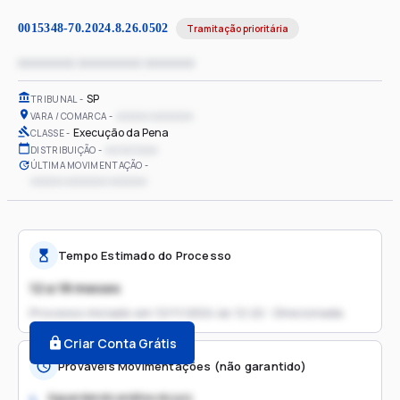
0015348-70.2024.8.26.0502
Tramitação prioritária
xxxxxxxx xxxxxxxxx xxxxxxx
SP
TRIBUNAL
xxxxxx xxxxxxxx
VARA / COMARCA
Execução da Pena
CLASSE
xx/xx/xxxx
DISTRIBUIÇÃO
ÚLTIMA MOVIMENTAÇÃO
xxxxxx xxxxxxxx xxxxxxx
Tempo Estimado do Processo
12 a 18 meses
Processo iniciado em
12/11/2024 às 12:22 - Direcionada
Criar Conta Grátis
Prováveis Movimentações (não garantido)
Aguardando análise do juiz