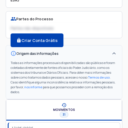
ESAJ
Partes do Processo
Partes não disponíveis
Criar Conta Grátis
Origem das informações
Todas as informações processuais disponibilizadas são públicas e foram
coletadas diretamente de fontes oficiais do Poder Judiciário, como os
sistemas dos tribunais e Diários Oficiais. Para obter mais informações
sobre como tratamos dados pessoais, acesse o nosso
Termos de uso
.
Caso identifique alguma inconsistência relativa a informações pessoais,
por favor,
nos informe
para que possamos proceder com a remoção dos
dados.
MOVIMENTOS
31