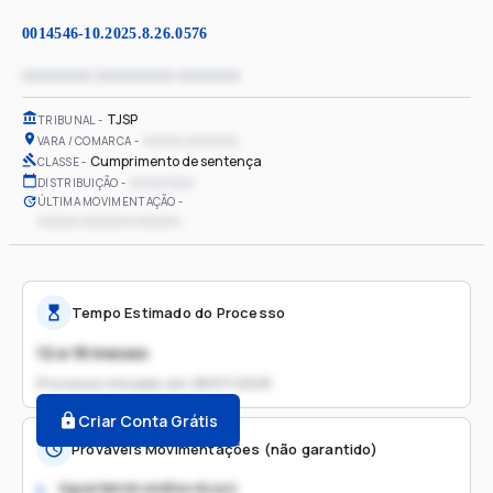
0014546-10.2025.8.26.0576
xxxxxxxx xxxxxxxxx xxxxxxx
TJSP
TRIBUNAL
xxxxxx xxxxxxxx
VARA / COMARCA
Cumprimento de sentença
CLASSE
xx/xx/xxxx
DISTRIBUIÇÃO
ÚLTIMA MOVIMENTAÇÃO
xxxxxx xxxxxxxx xxxxxxx
Tempo Estimado do Processo
12 a 18 meses
Processo iniciado em
28/07/2025
Criar Conta Grátis
Prováveis Movimentações (não garantido)
Aguardando análise do juiz
1.