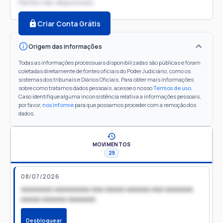
Partes não disponíveis
Criar Conta Grátis
Origem das informações
Todas as informações processuais disponibilizadas são públicas e foram
coletadas diretamente de fontes oficiais do Poder Judiciário, como os
sistemas dos tribunais e Diários Oficiais. Para obter mais informações
sobre como tratamos dados pessoais, acesse o nosso
Termos de uso
.
Caso identifique alguma inconsistência relativa a informações pessoais,
por favor,
nos informe
para que possamos proceder com a remoção dos
dados.
MOVIMENTOS
29
08/07/2026
xxxxxxxx xxxxxxxxx xxx xxxxx xxxxxx xxx xxxxxxx
xxxxx xxxxxx xxxxxxx
Desbloquear