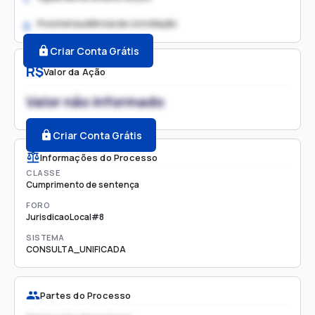
Possível audiência de conciliação
2.
Criar Conta Grátis
R$
Valor da Ação
Valor não informado
Criar Conta Grátis
Informações do Processo
CLASSE
Cumprimento de sentença
FORO
JurisdicaoLocal#8
SISTEMA
CONSULTA_UNIFICADA
Partes do Processo