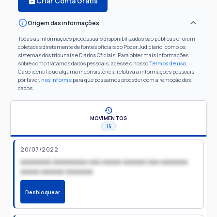
Criar Conta Grátis
Origem das informações
Todas as informações processuais disponibilizadas são públicas e foram
coletadas diretamente de fontes oficiais do Poder Judiciário, como os
sistemas dos tribunais e Diários Oficiais. Para obter mais informações
sobre como tratamos dados pessoais, acesse o nosso
Termos de uso
.
Caso identifique alguma inconsistência relativa a informações pessoais,
por favor,
nos informe
para que possamos proceder com a remoção dos
dados.
MOVIMENTOS
15
20/07/2022
xxxxxxxx xxxxxxxxx xxx xxxxx xxxxxx xxx xxxxxxx
xxxxx xxxxxx xxxxxxx
Desbloquear