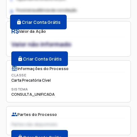
Possível audiência de conciliação
2.
Criar Conta Grátis
R$
Valor da Ação
Valor não informado
Criar Conta Grátis
Informações do Processo
CLASSE
Carta Precatória Cível
SISTEMA
CONSULTA_UNIFICADA
Partes do Processo
Partes não disponíveis