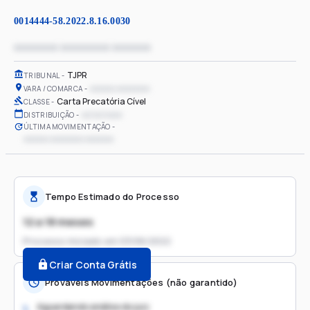
0014444-58.2022.8.16.0030
xxxxxxxx xxxxxxxxx xxxxxxx
TJPR
TRIBUNAL
xxxxxx xxxxxxxx
VARA / COMARCA
Carta Precatória Cível
CLASSE
xx/xx/xxxx
DISTRIBUIÇÃO
ÚLTIMA MOVIMENTAÇÃO
xxxxxx xxxxxxxx xxxxxxx
Tempo Estimado do Processo
12 a 18 meses
Processo iniciado em
03/06/2022
Criar Conta Grátis
Prováveis Movimentações (não garantido)
Aguardando análise do juiz
1.