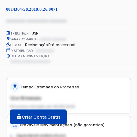
0014304-58.2018.8.26.0071
xxxxxxxx xxxxxxxxx xxxxxxx
TJSP
TRIBUNAL
xxxxxx xxxxxxxx
VARA / COMARCA
Reclamação Pré-processual
CLASSE
xx/xx/xxxx
DISTRIBUIÇÃO
ÚLTIMA MOVIMENTAÇÃO
xxxxxx xxxxxxxx xxxxxxx
Tempo Estimado do Processo
12 a 18 meses
Processo iniciado em
25/05/2018
Criar Conta Grátis
Prováveis Movimentações (não garantido)
Aguardando análise do juiz
1.