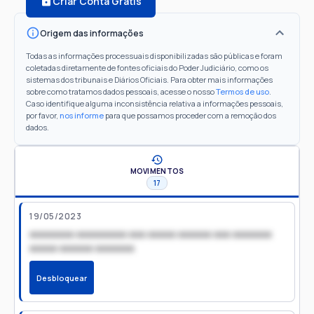
Criar Conta Grátis
Origem das informações
Todas as informações processuais disponibilizadas são públicas e foram
coletadas diretamente de fontes oficiais do Poder Judiciário, como os
sistemas dos tribunais e Diários Oficiais. Para obter mais informações
sobre como tratamos dados pessoais, acesse o nosso
Termos de uso
.
Caso identifique alguma inconsistência relativa a informações pessoais,
por favor,
nos informe
para que possamos proceder com a remoção dos
dados.
MOVIMENTOS
17
19/05/2023
xxxxxxxx xxxxxxxxx xxx xxxxx xxxxxx xxx xxxxxxx
xxxxx xxxxxx xxxxxxx
Desbloquear