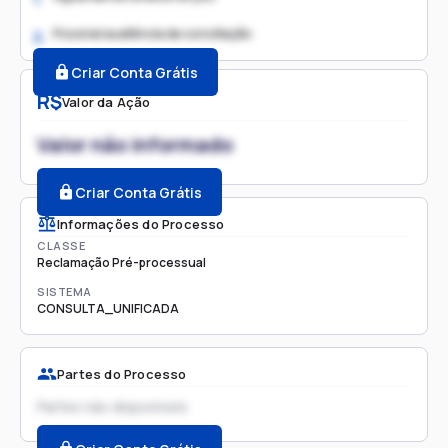
Possível audiência de conciliação
2.
Criar Conta Grátis
R$
Valor da Ação
Valor não informado
Criar Conta Grátis
Informações do Processo
CLASSE
Reclamação Pré-processual
SISTEMA
CONSULTA_UNIFICADA
Partes do Processo
Partes não disponíveis