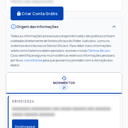
Partes não disponíveis
Criar Conta Grátis
Origem das informações
Todas as informações processuais disponibilizadas são públicas e foram
coletadas diretamente de fontes oficiais do Poder Judiciário, como os
sistemas dos tribunais e Diários Oficiais. Para obter mais informações
sobre como tratamos dados pessoais, acesse o nosso
Termos de uso
.
Caso identifique alguma inconsistência relativa a informações pessoais,
por favor,
nos informe
para que possamos proceder com a remoção dos
dados.
MOVIMENTOS
21
08/03/2024
xxxxxxxx xxxxxxxxx xxx xxxxx xxxxxx xxx xxxxxxx
xxxxx xxxxxx xxxxxxx
Desbloquear