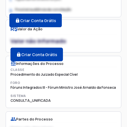
Possível audiência de conciliação
2.
Criar Conta Grátis
R$
Valor da Ação
Valor não informado
Criar Conta Grátis
Informações do Processo
CLASSE
Procedimento do Juizado Especial Cível
FORO
Fóruns Integrados III - Fórum Ministro José Arnaldo da Fonseca
SISTEMA
CONSULTA_UNIFICADA
Partes do Processo