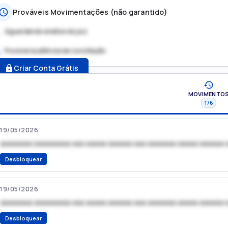
Prováveis Movimentações (não garantido)
Aguardando análise do juiz
Possível audiência de conciliação
.
Criar Conta Grátis
MOVIMENTO
176
19/05/2026
xxxxxxxx xxxxxxxxx xxx xxxxx xxxxxx xxx xxxxxxx xxxxx xxxxxx 
Desbloquear
19/05/2026
xxxxxxxx xxxxxxxxx xxx xxxxx xxxxxx xxx xxxxxxx xxxxx xxxxxx 
Desbloquear