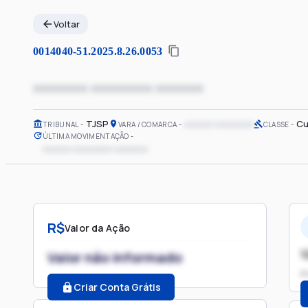
Voltar
0014040-51.2025.8.26.0053
xxxxxxxx xxxxxxxxx xxxxxxx
TJSP
xxxxxx xxxxxxxx
Cu
TRIBUNAL
VARA / COMARCA
CLASSE
ÚLTIMA MOVIMENTAÇÃO
xxxxxx xxxxxxxx xxxxxxx
R$
Valor da Ação
1
Valor não informado
P
Criar Conta Grátis