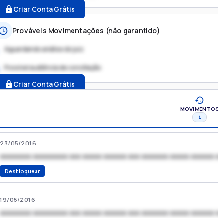
Criar Conta Grátis
Prováveis Movimentações (não garantido)
Aguardando análise do juiz
Possível audiência de conciliação
.
Criar Conta Grátis
MOVIMENTO
4
23/05/2016
xxxxxxxx xxxxxxxxx xxx xxxxx xxxxxx xxx xxxxxxx xxxxx xxxxxx 
Desbloquear
19/05/2016
xxxxxxxx xxxxxxxxx xxx xxxxx xxxxxx xxx xxxxxxx xxxxx xxxxxx 