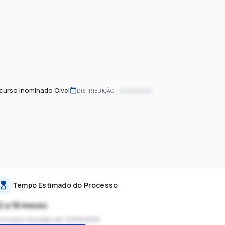
curso Inominado Cível
xx/xx/xxxx
DISTRIBUIÇÃO
Tempo Estimado do Processo
2 a 18 meses
rocesso iniciado em
10/03/2016