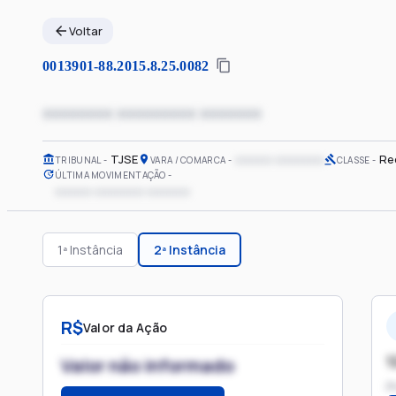
Voltar
0013901-88.2015.8.25.0082
xxxxxxxx xxxxxxxxx xxxxxxx
TJSE
xxxxxx xxxxxxxx
Re
TRIBUNAL
VARA / COMARCA
CLASSE
ÚLTIMA MOVIMENTAÇÃO
xxxxxx xxxxxxxx xxxxxxx
1ª Instância
2ª Instância
R$
Valor da Ação
1
Valor não informado
P