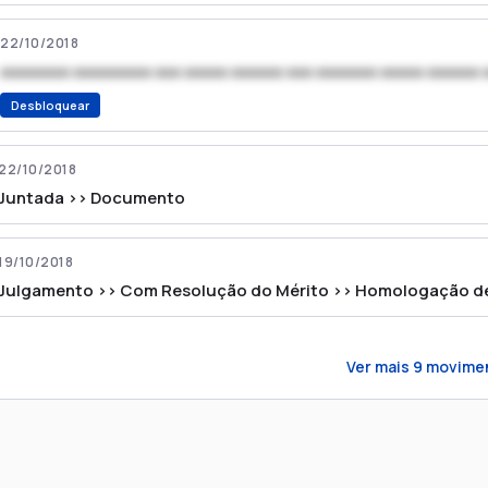
22/10/2018
xxxxxxxx xxxxxxxxx xxx xxxxx xxxxxx xxx xxxxxxx xxxxx xxxxxx 
Desbloquear
22/10/2018
Juntada >> Documento
19/10/2018
Julgamento >> Com Resolução do Mérito >> Homologação d
Ver mais
9
movime