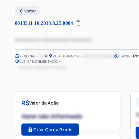
Voltar
0013511-10.2018.8.25.0084
xxxxxxxx xxxxxxxxx xxxxxxx
TJSE
xxxxxx xxxxxxxx
Pr
TRIBUNAL
VARA / COMARCA
CLASSE
ÚLTIMA MOVIMENTAÇÃO
xxxxxx xxxxxxxx xxxxxxx
R$
Valor da Ação
1
Valor não informado
P
Criar Conta Grátis