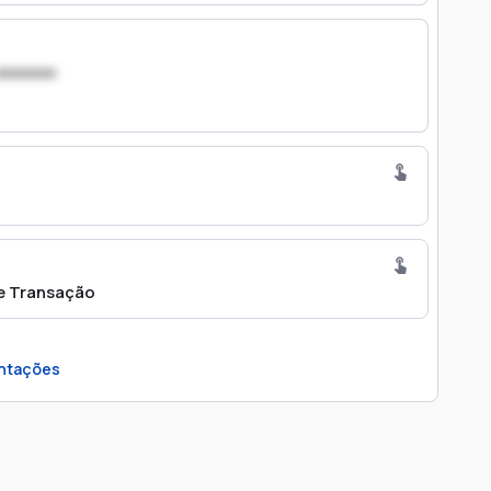
xxxxxxx
e Transação
ntações