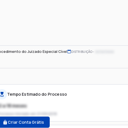
ocedimento do Juizado Especial Cível
xx/xx/xxxx
DISTRIBUIÇÃO
Tempo Estimado do Processo
2 a 18 meses
rocesso iniciado em
21/09/2018
Criar Conta Grátis