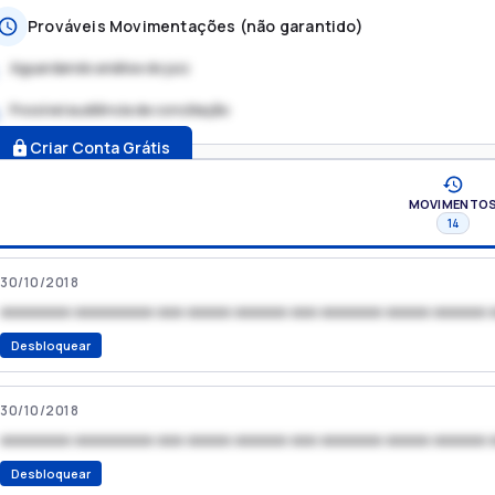
Prováveis Movimentações (não garantido)
Aguardando análise do juiz
Possível audiência de conciliação
.
Criar Conta Grátis
MOVIMENTO
14
30/10/2018
xxxxxxxx xxxxxxxxx xxx xxxxx xxxxxx xxx xxxxxxx xxxxx xxxxxx 
Desbloquear
30/10/2018
xxxxxxxx xxxxxxxxx xxx xxxxx xxxxxx xxx xxxxxxx xxxxx xxxxxx 
Desbloquear