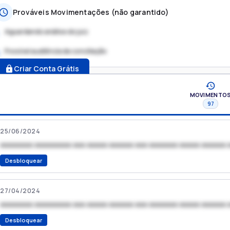
Prováveis Movimentações (não garantido)
Aguardando análise do juiz
Possível audiência de conciliação
.
Criar Conta Grátis
MOVIMENTO
97
25/06/2024
xxxxxxxx xxxxxxxxx xxx xxxxx xxxxxx xxx xxxxxxx xxxxx xxxxxx 
Desbloquear
27/04/2024
xxxxxxxx xxxxxxxxx xxx xxxxx xxxxxx xxx xxxxxxx xxxxx xxxxxx 
Desbloquear