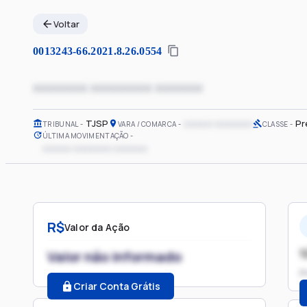
Voltar
0013243-66.2021.8.26.0554
xxxxxxxx xxxxxxxxx xxxxxxx
TJSP
xxxxxx xxxxxxxx
Pr
TRIBUNAL
VARA / COMARCA
CLASSE
ÚLTIMA MOVIMENTAÇÃO
xxxxxx xxxxxxxx xxxxxxx
R$
Valor da Ação
1
Valor não informado
P
Criar Conta Grátis