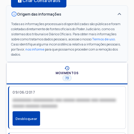
Criar Conta Grátis
Origem das informações
Todas as informações processuais disponibilizadas são públicas e foram
coletadas diretamente de fontes oficiais do Poder Judiciário, como os
sistemas dos tribunais e Diários Oficiais. Para obter mais informações
sobre como tratamos dados pessoais, acesse o nosso
Termos de uso
.
Caso identifique alguma inconsistência relativa a informações pessoais,
por favor,
nos informe
para que possamos proceder com a remoção dos
dados.
MOVIMENTOS
73
09/06/2017
xxxxxxxx xxxxxxxxx xxx xxxxx xxxxxx xxx xxxxxxx
xxxxx xxxxxx xxxxxxx
Desbloquear