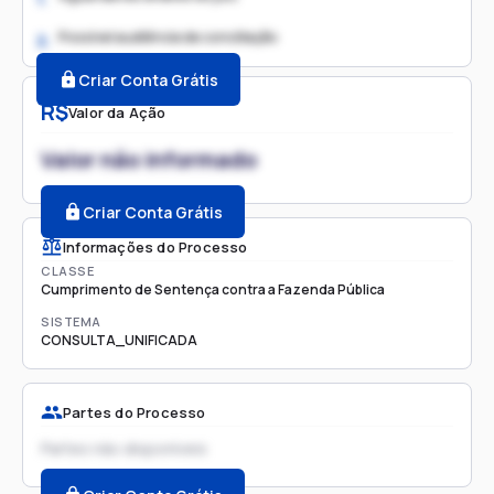
Possível audiência de conciliação
2.
Criar Conta Grátis
R$
Valor da Ação
Valor não informado
Criar Conta Grátis
Informações do Processo
CLASSE
Cumprimento de Sentença contra a Fazenda Pública
SISTEMA
CONSULTA_UNIFICADA
Partes do Processo
Partes não disponíveis