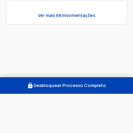
Ver mais
68
movimentações
Desbloquear Processo Completo
Como Funciona
FAQ
Notícias
Termos
Privacidade