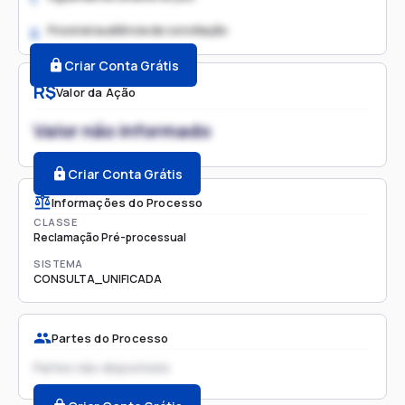
Possível audiência de conciliação
2.
Criar Conta Grátis
R$
Valor da Ação
Valor não informado
Criar Conta Grátis
Informações do Processo
CLASSE
Reclamação Pré-processual
SISTEMA
CONSULTA_UNIFICADA
Partes do Processo
Partes não disponíveis