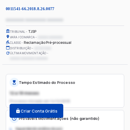
0011541-66.2018.8.26.0077
xxxxxxxx xxxxxxxxx xxxxxxx
TJSP
TRIBUNAL
xxxxxx xxxxxxxx
VARA / COMARCA
Reclamação Pré-processual
CLASSE
xx/xx/xxxx
DISTRIBUIÇÃO
ÚLTIMA MOVIMENTAÇÃO
xxxxxx xxxxxxxx xxxxxxx
Tempo Estimado do Processo
12 a 18 meses
Processo iniciado em
14/12/2018
Criar Conta Grátis
Prováveis Movimentações (não garantido)
Aguardando análise do juiz
1.