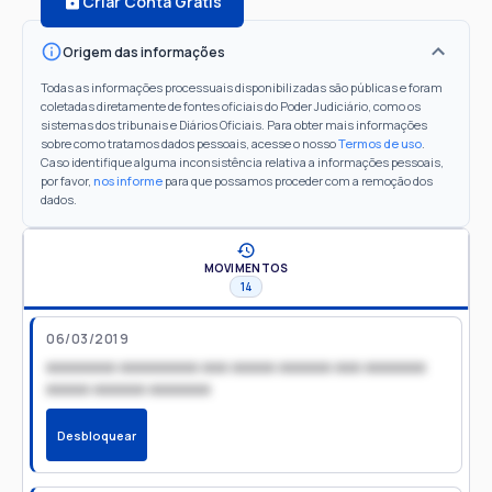
Criar Conta Grátis
Origem das informações
Todas as informações processuais disponibilizadas são públicas e foram
coletadas diretamente de fontes oficiais do Poder Judiciário, como os
sistemas dos tribunais e Diários Oficiais. Para obter mais informações
sobre como tratamos dados pessoais, acesse o nosso
Termos de uso
.
Caso identifique alguma inconsistência relativa a informações pessoais,
por favor,
nos informe
para que possamos proceder com a remoção dos
dados.
MOVIMENTOS
14
06/03/2019
xxxxxxxx xxxxxxxxx xxx xxxxx xxxxxx xxx xxxxxxx
xxxxx xxxxxx xxxxxxx
Desbloquear