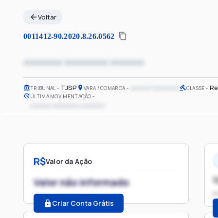
Voltar
0011412-90.2020.8.26.0562
xxxxxxxx xxxxxxxxx xxxxxxx
TJSP
xxxxxx xxxxxxxx
Re
TRIBUNAL
VARA / COMARCA
CLASSE
ÚLTIMA MOVIMENTAÇÃO
xxxxxx xxxxxxxx xxxxxxx
R$
Valor da Ação
1
Valor não informado
P
Criar Conta Grátis