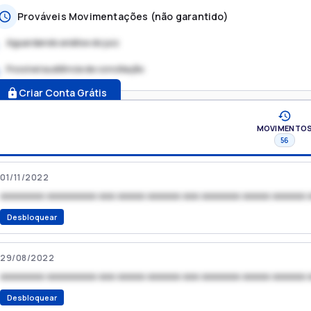
Prováveis Movimentações (não garantido)
Aguardando análise do juiz
Possível audiência de conciliação
.
Criar Conta Grátis
MOVIMENTO
56
01/11/2022
xxxxxxxx xxxxxxxxx xxx xxxxx xxxxxx xxx xxxxxxx xxxxx xxxxxx 
Desbloquear
29/08/2022
xxxxxxxx xxxxxxxxx xxx xxxxx xxxxxx xxx xxxxxxx xxxxx xxxxxx 
Desbloquear