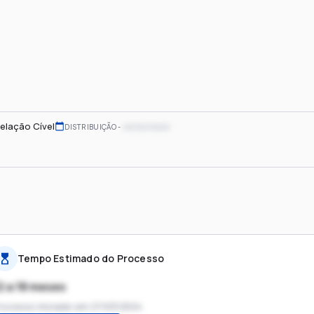
elação Cível
xx/xx/xxxx
DISTRIBUIÇÃO
Tempo Estimado do Processo
2 a 18 meses
rocesso iniciado em
27/03/2024