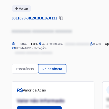
Voltar
0011078-38.2018.8.16.0131
xxxxxxxx xxxxxxxxx xxxxxxx
TJPR
xxxxxx xxxxxxxx
Ap
TRIBUNAL
VARA / COMARCA
CLASSE
ÚLTIMA MOVIMENTAÇÃO
xxxxxx xxxxxxxx xxxxxxx
1ª Instância
2ª Instância
R$
Valor da Ação
1
Valor não informado
P