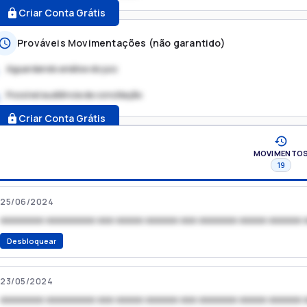
Criar Conta Grátis
Prováveis Movimentações (não garantido)
Aguardando análise do juiz
Possível audiência de conciliação
.
Criar Conta Grátis
MOVIMENTO
19
25/06/2024
xxxxxxxx xxxxxxxxx xxx xxxxx xxxxxx xxx xxxxxxx xxxxx xxxxxx 
Desbloquear
23/05/2024
xxxxxxxx xxxxxxxxx xxx xxxxx xxxxxx xxx xxxxxxx xxxxx xxxxxx 