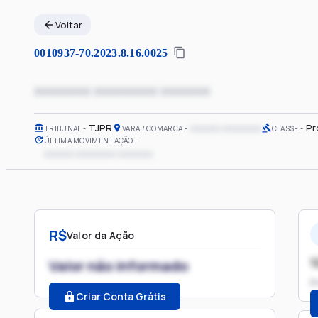
Voltar
0010937-70.2023.8.16.0025
xxxxxxxx xxxxxxxxx xxxxxxx
TJPR
xxxxxx xxxxxxxx
Pr
TRIBUNAL
VARA / COMARCA
CLASSE
ÚLTIMA MOVIMENTAÇÃO
xxxxxx xxxxxxxx xxxxxxx
R$
Valor da Ação
1
Valor não informado
P
Criar Conta Grátis