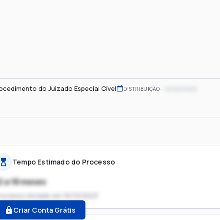
ocedimento do Juizado Especial Cível
xx/xx/xxxx
DISTRIBUIÇÃO
Tempo Estimado do Processo
2 a 18 meses
rocesso iniciado em
16/10/2023
Criar Conta Grátis