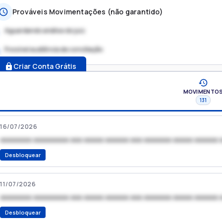
Prováveis Movimentações (não garantido)
Aguardando análise do juiz
Possível audiência de conciliação
.
Criar Conta Grátis
MOVIMENTO
131
16/07/2026
xxxxxxxx xxxxxxxxx xxx xxxxx xxxxxx xxx xxxxxxx xxxxx xxxxxx 
Desbloquear
11/07/2026
xxxxxxxx xxxxxxxxx xxx xxxxx xxxxxx xxx xxxxxxx xxxxx xxxxxx 
Desbloquear