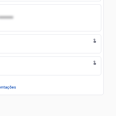
xxxxxxx
entações