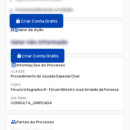
Possível audiência de conciliação
2.
Criar Conta Grátis
R$
Valor da Ação
Valor não informado
Criar Conta Grátis
Informações do Processo
CLASSE
Procedimento do Juizado Especial Cível
FORO
Fóruns Integrados III - Fórum Ministro José Arnaldo da Fonseca
SISTEMA
CONSULTA_UNIFICADA
Partes do Processo