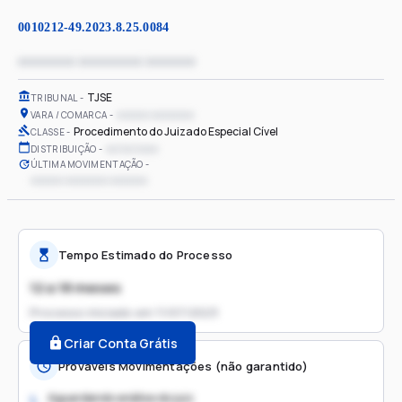
0010212-49.2023.8.25.0084
xxxxxxxx xxxxxxxxx xxxxxxx
TJSE
TRIBUNAL
xxxxxx xxxxxxxx
VARA / COMARCA
Procedimento do Juizado Especial Cível
CLASSE
xx/xx/xxxx
DISTRIBUIÇÃO
ÚLTIMA MOVIMENTAÇÃO
xxxxxx xxxxxxxx xxxxxxx
Tempo Estimado do Processo
12 a 18 meses
Processo iniciado em
11/07/2023
Criar Conta Grátis
Prováveis Movimentações (não garantido)
Aguardando análise do juiz
1.