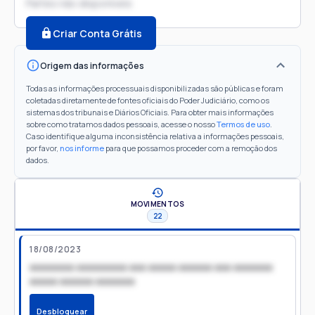
Partes não disponíveis
Criar Conta Grátis
Origem das informações
Todas as informações processuais disponibilizadas são públicas e foram
coletadas diretamente de fontes oficiais do Poder Judiciário, como os
sistemas dos tribunais e Diários Oficiais. Para obter mais informações
sobre como tratamos dados pessoais, acesse o nosso
Termos de uso
.
Caso identifique alguma inconsistência relativa a informações pessoais,
por favor,
nos informe
para que possamos proceder com a remoção dos
dados.
MOVIMENTOS
22
18/08/2023
xxxxxxxx xxxxxxxxx xxx xxxxx xxxxxx xxx xxxxxxx
xxxxx xxxxxx xxxxxxx
Desbloquear